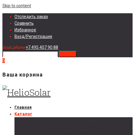
Skip to content
Отследить заказ
Сравнить
Избранное
Вход/Регистрация
local_phone
+7 495 407 90 88
search
0
Ваша корзина
Главная
Каталог
Солнечные электростанции
Автономные солнечные электростанции
Гибридные солнечные электростанции