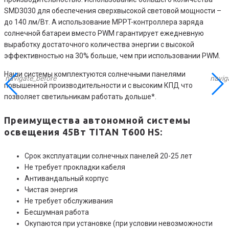
SMD3030 для обеспечения сверхвысокой световой мощности –
до 140 лм/Вт. А использование MPPT-контроллера заряда
солнечной батареи вместо PWM гарантирует ежедневную
выработку достаточного количества энергии с высокой
эффективностью на 30% больше, чем при использовании PWM.
Наши системы комплектуются солнечными панелями
navigate_before
navig
повышенной производительности и с высоким КПД что
позволяет светильникам работать дольше*.
Преимущества автономной системы
освещения 45Вт TITAN T600 HS
:
Срок эксплуатации солнечных панелей 20-25 лет
Не требует прокладки кабеля
Антивандальный корпус
Чистая энергия
Не требует обслуживания
Бесшумная работа
Окупаются при установке (при условии невозможности