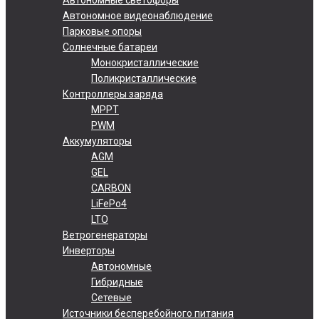
Автономное видеонаблюдение
Парковые опоры
Солнечные батареи
Монокристаллические
Поликристаллические
Контроллеры заряда
MPPT
PWM
Аккумуляторы
AGM
GEL
CARBON
LiFePo4
LTO
Ветрогенераторы
Инверторы
Автономные
Гибридные
Сетевые
Источники бесперебойного питания