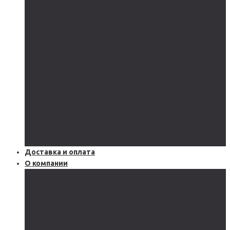
AGM
GEL
CARBON
LiFePo4
LTO
Ветрогенераторы
Инверторы
Автономные
Гибридные
Сетевые
Источники бесперебойного питания
Аксессуары
Защитное оборудование и автоматика
Доставка и оплата
О компании
Блог
Производство
Акции и скидки
Сервисы
Поддержка