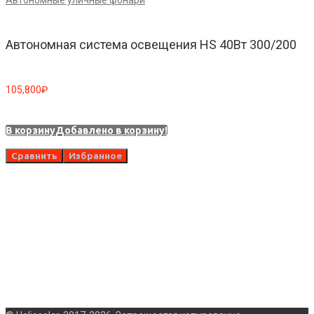
Автономные уличные фонари
Автономная система освещения HS 40Вт 300/200
105,800
₽
А
В корзину
Добавлено в корзину!
Сравнить
Избранное
6
В