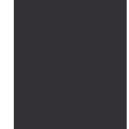
Сетевые солнечные электростанции
Автономные системы освещения
Автономные уличные фонари
Солнечное боллардовое освещение
Светильники с выносной солнечной панелью
Прожектор с солнечной панелью
Светодиодные светильники
Парковые светильники
Низковольтные светильники
Дорожное освещение
Автономные светофоры
Автономное видеонаблюдение
Парковые опоры
Солнечные батареи
Монокристаллические
Поликристаллические
Контроллеры заряда
MPPT
PWM
Аккумуляторы