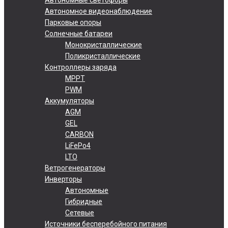
Автономное видеонаблюдение
Парковые опоры
Солнечные батареи
Монокристаллические
Поликристаллические
Контроллеры заряда
MPPT
PWM
Аккумуляторы
AGM
GEL
CARBON
LiFePo4
LTO
Ветрогенераторы
Инверторы
Автономные
Гибридные
Сетевые
Источники бесперебойного питания