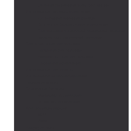
Сетевые солнечные электростанции
Автономные системы освещения
Автономные уличные фонари
Солнечное боллардовое освещение
Светильники с выносной солнечной панелью
Прожектор с солнечной панелью
Светодиодные светильники
Парковые светильники
Низковольтные светильники
Дорожное освещение
Автономные светофоры
Автономное видеонаблюдение
Парковые опоры
Солнечные батареи
Монокристаллические
Поликристаллические
Контроллеры заряда
MPPT
PWM
Аккумуляторы