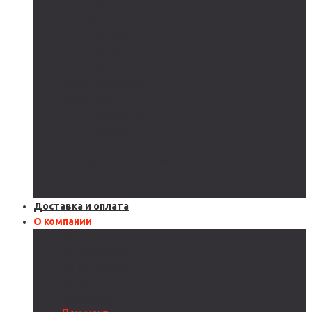
AGM
GEL
CARBON
LiFePo4
LTO
Ветрогенераторы
Инверторы
Автономные
Гибридные
Сетевые
Источники бесперебойного питания
Аксессуары
Защитное оборудование и автоматика
Доставка и оплата
О компании
Блог
Производство
Акции и скидки
Сервисы
Поддержка