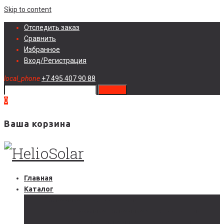
Skip to content
Отследить заказ
Сравнить
Избранное
Вход/Регистрация
local_phone
+7 495 407 90 88
search
0
Ваша корзина
Главная
Каталог
Солнечные электростанции
Автономные солнечные электростанции
Гибридные солнечные электростанции