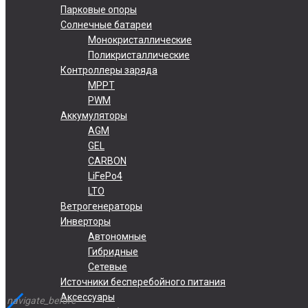
Парковые опоры
Солнечные батареи
Монокристаллические
Поликристаллические
Контроллеры заряда
MPPT
PWM
Аккумуляторы
AGM
GEL
CARBON
LiFePo4
LTO
Ветрогенераторы
Инверторы
Автономные
Гибридные
Сетевые
Источники бесперебойного питания
Аксессуары
navigate_before