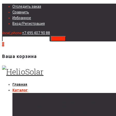
Skip
Отследить заказ
to
Сравнить
content
Избранное
Вход/Регистрация
local_phone
+7 495 407 90 88
search
0
Ваша корзина
Главная
Каталог
Солнечные электростанции
Автономные солнечные электростанции
Гибридные солнечные электростанции
Сетевые солнечные электростанции