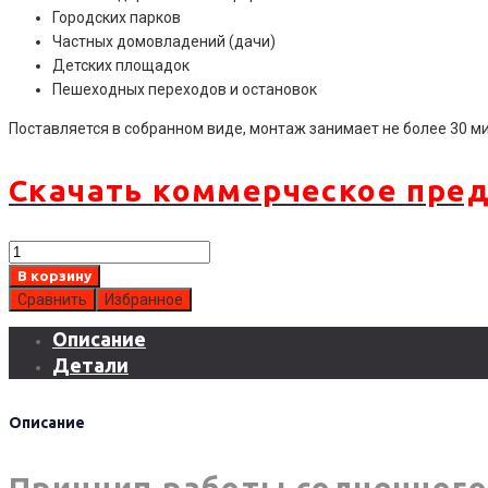
Городских парков
Частных домовладений (дачи)
Детских площадок
Пешеходных переходов и остановок
Поставляется в собранном виде, монтаж занимает не более 30 ми
Скачать коммерческое пре
Количество
товара
В корзину
Автономная
Сравнить
Избранное
система
Описание
освещения
Детали
HS
20Вт
150/100
Описание
Принцип работы солнечного