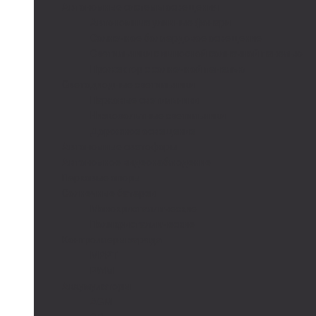
Автономные системы освещения
Автономные уличные фонари
Солнечное боллардовое освещение
Светильники с выносной солнечной панелью
Прожектор с солнечной панелью
Светодиодные светильники
Парковые светильники
Низковольтные светильники
Дорожное освещение
Автономные светофоры
Автономное видеонаблюдение
Парковые опоры
Солнечные батареи
Монокристаллические
Поликристаллические
Контроллеры заряда
MPPT
PWM
Аккумуляторы
AGM