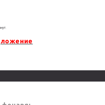
нут.
дложение
 фонаря: