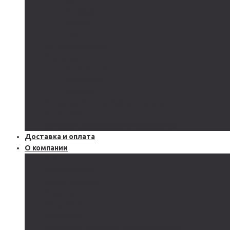
GEL
CARBON
LiFePo4
LTO
Ветрогенераторы
Инверторы
Автономные
Гибридные
Сетевые
Источники бесперебойного питания
Аксессуары
Защитное оборудование и автоматика
Доставка и оплата
О компании
Блог
Производство
Акции и скидки
Сервисы
Поддержка
Документы
Подобрать солнечную электростанцию