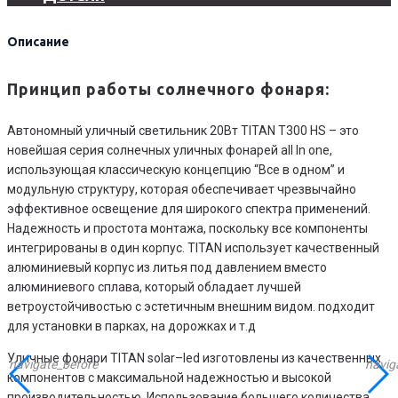
Описание
Принцип работы солнечного фонаря:
Автономный уличный светильник 20Вт TITAN T300 HS – это
новейшая серия солнечных уличных фонарей all In one,
использующая классическую концепцию “Все в одном” и
модульную структуру, которая обеспечивает чрезвычайно
эффективное освещение для широкого спектра применений.
Надежность и простота монтажа, поскольку все компоненты
интегрированы в один корпус. TITAN использует качественный
алюминиевый корпус из литья под давлением вместо
алюминиевого сплава, который обладает лучшей
ветроустойчивостью с эстетичным внешним видом. подходит
для установки в парках, на дорожках и т.д
Уличные фонари TITAN solar–led изготовлены из качественных
navigate_before
navig
компонентов с максимальной надежностью и высокой
производительностью. Использование большего количества