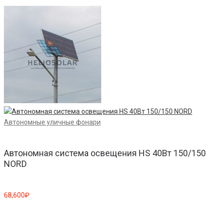
А
Автономные уличные фонари
Автономная система освещения HS 40Вт 150/150
NORD
1
68,600
₽
В