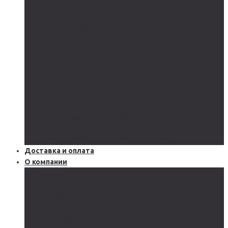
AGM
GEL
CARBON
LiFePo4
LTO
Ветрогенераторы
Инверторы
Автономные
Гибридные
Сетевые
Источники бесперебойного питания
Аксессуары
Защитное оборудование и автоматика
Доставка и оплата
О компании
Блог
Производство
Акции и скидки
Сервисы
Поддержка