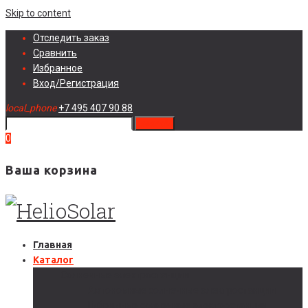
Skip to content
Отследить заказ
Сравнить
Избранное
Вход/Регистрация
local_phone
+7 495 407 90 88
search
0
Ваша корзина
Главная
Каталог
Солнечные электростанции
Автономные солнечные электростанции
Гибридные солнечные электростанции