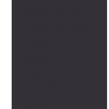
Сетевые солнечные электростанции
Автономные системы освещения
Автономные уличные фонари
Солнечное боллардовое освещение
Светильники с выносной солнечной панелью
Прожектор с солнечной панелью
Светодиодные светильники
Парковые светильники
Низковольтные светильники
Дорожное освещение
Автономные светофоры
Автономное видеонаблюдение
Парковые опоры
Солнечные батареи
Монокристаллические
Поликристаллические
Контроллеры заряда
MPPT
PWM
Аккумуляторы