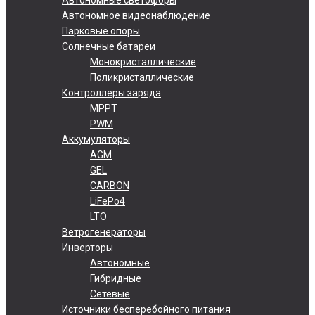
Автономное видеонаблюдение
Парковые опоры
Солнечные батареи
Монокристаллические
Поликристаллические
Контроллеры заряда
MPPT
PWM
Аккумуляторы
AGM
GEL
CARBON
LiFePo4
LTO
Ветрогенераторы
Инверторы
Автономные
Гибридные
Сетевые
Источники бесперебойного питания