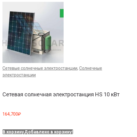
Сетевые солнечные электростанции
,
Солнечные
А
электростанции
Сетевая солнечная электростанция HS 10 кВт
164,700
₽
1
В корзину
Добавлено в корзину!
В