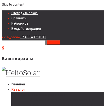
Skip to content
Отследить заказ
Сравнить
Избранное
Вход/Регистрация
local_phone
+7 495 407 90 88
search
0
Ваша корзина
Главная
Каталог
Солнечные электростанции
Автономные солнечные электростанции
Гибридные солнечные электростанции