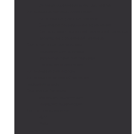
Сетевые солнечные электростанции
Автономные системы освещения
Автономные уличные фонари
Солнечное боллардовое освещение
Светильники с выносной солнечной панелью
Прожектор с солнечной панелью
Светодиодные светильники
Парковые светильники
Низковольтные светильники
Дорожное освещение
Автономные светофоры
Автономное видеонаблюдение
Парковые опоры
Солнечные батареи
Монокристаллические
Поликристаллические
Контроллеры заряда
MPPT
PWM
Аккумуляторы