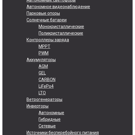
Автономное видеонаблюдение
Парковые опоры
Солнечные батареи
Монокристаллические
Поликристаллические
Контроллеры заряда
MPPT
PWM
Аккумуляторы
AGM
GEL
CARBON
LiFePo4
LTO
Ветрогенераторы
Инверторы
Автономные
Гибридные
Сетевые
Источники бесперебойного питания