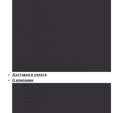
AGM
GEL
CARBON
LiFePo4
LTO
Ветрогенераторы
Инверторы
Автономные
Гибридные
Сетевые
Источники бесперебойного питания
Аксессуары
Защитное оборудование и автоматика
Доставка и оплата
О компании
Блог
Производство
Акции и скидки
Сервисы
Поддержка