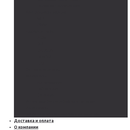
Поликристаллические
Контроллеры заряда
MPPT
PWM
Аккумуляторы
AGM
GEL
CARBON
LiFePo4
LTO
Ветрогенераторы
Инверторы
Автономные
Гибридные
Сетевые
Источники бесперебойного питания
Аксессуары
Защитное оборудование и автоматика
Доставка и оплата
О компании