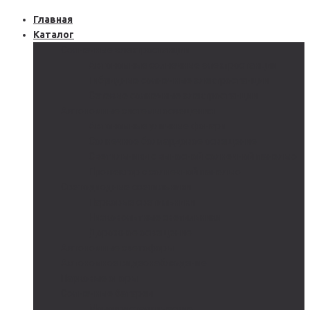
Главная
Каталог
Солнечные электростанции
Автономные солнечные электростанции
Гибридные солнечные электростанции
Сетевые солнечные электростанции
Автономные системы освещения
Автономные уличные фонари
Солнечное боллардовое освещение
Светильники с выносной солнечной панелью
Прожектор с солнечной панелью
Светодиодные светильники
Парковые светильники
Низковольтные светильники
Дорожное освещение
Автономные светофоры
Автономное видеонаблюдение
Парковые опоры
Солнечные батареи
Монокристаллические