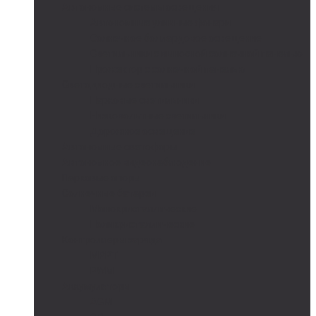
Автономные системы освещения
Автономные уличные фонари
Солнечное боллардовое освещение
Светильники с выносной солнечной панелью
Прожектор с солнечной панелью
Светодиодные светильники
Парковые светильники
Низковольтные светильники
Дорожное освещение
Автономные светофоры
Автономное видеонаблюдение
Парковые опоры
Солнечные батареи
Монокристаллические
Поликристаллические
Контроллеры заряда
MPPT
PWM
Аккумуляторы
AGM