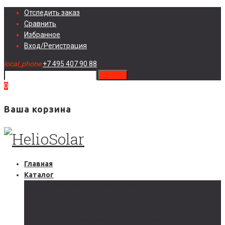
Skip
Отследить заказ
to
Сравнить
content
Избранное
Вход/Регистрация
local_phone
+7 495 407 90 88
search
0
Ваша корзина
Главная
Каталог
Солнечные электростанции
Автономные солнечные электростанции
Гибридные солнечные электростанции
Сетевые солнечные электростанции