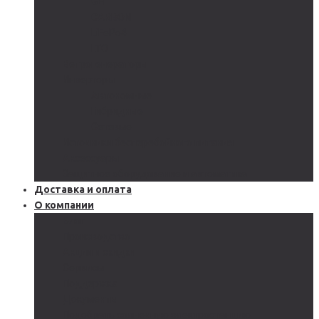
GEL
CARBON
LiFePo4
LTO
Ветрогенераторы
Инверторы
Автономные
Гибридные
Сетевые
Источники бесперебойного питания
Аксессуары
Защитное оборудование и автоматика
Доставка и оплата
О компании
Блог
Производство
Акции и скидки
Сервисы
Поддержка
Документы
Подобрать солнечную электростанцию