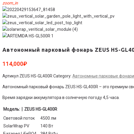
zoom_in
Автономный парковый фонарь ZEUS HS-GL4
114,000
₽
Артикул
ZEUS HS-GL400R
Category:
Автономные парковые фонар
Автономный парковый фонарь ZEUS HS-GL400R – это премиум све
Время зарядки аккумулятора в солнечную погоду 4,5 часа.
Модель:丨ZEUS HS-GL400R
Световой поток
4500 лм
SolarWrap PV
140 Вт
Батарея LiFePO4
384 Вт*ч