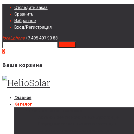
Skip
Отследить заказ
to
Сравнить
content
Избранное
Вход/Регистрация
local_phone
+7 495 407 90 88
search
0
Ваша корзина
Главная
Каталог
Солнечные электростанции
Автономные солнечные электростанции
Гибридные солнечные электростанции
Сетевые солнечные электростанции