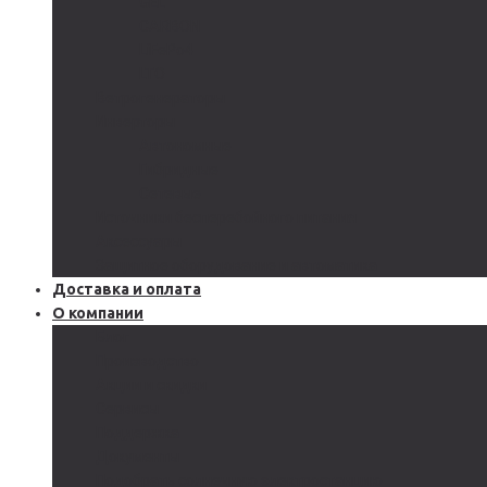
GEL
CARBON
LiFePo4
LTO
Ветрогенераторы
Инверторы
Автономные
Гибридные
Сетевые
Источники бесперебойного питания
Аксессуары
Защитное оборудование и автоматика
Доставка и оплата
О компании
Блог
Производство
Акции и скидки
Сервисы
Поддержка
Документы
Подобрать солнечную электростанцию