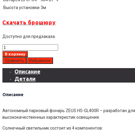
Высота установки
3м
Скачать брошюру
Доступно для предзаказа
Количество
товара
В корзину
Автономный
Сравнить
Избранное
парковый
Описание
фонарь
Детали
ZEUS
HS-
GL400R
Описание
Автономный парковый фонарь ZEUS HS-GL400R – разработан для 
высококачественных характеристик освещения.
Солнечный светильник состоит из 4 компонентов: