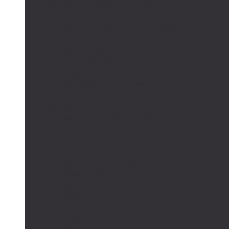
Автономные системы освещения
Автономные уличные фонари
Солнечное боллардовое освещение
Светильники с выносной солнечной панелью
Прожектор с солнечной панелью
Светодиодные светильники
Парковые светильники
Низковольтные светильники
Дорожное освещение
Автономные светофоры
Автономное видеонаблюдение
Парковые опоры
Солнечные батареи
Монокристаллические
Поликристаллические
Контроллеры заряда
MPPT
PWM
Аккумуляторы
AGM