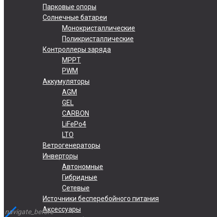
Парковые опоры
Солнечные батареи
Монокристаллические
Поликристаллические
Контроллеры заряда
MPPT
PWM
Аккумуляторы
AGM
GEL
CARBON
LiFePo4
LTO
Ветрогенераторы
Инверторы
Автономные
Гибридные
Сетевые
Источники бесперебойного питания
Аксессуары
navigate_before