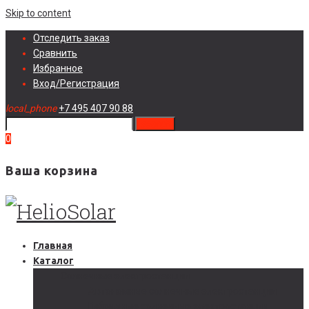
Skip to content
Отследить заказ
Сравнить
Избранное
Вход/Регистрация
local_phone
+7 495 407 90 88
search
0
Ваша корзина
Главная
Каталог
Солнечные электростанции
Автономные солнечные электростанции
Гибридные солнечные электростанции