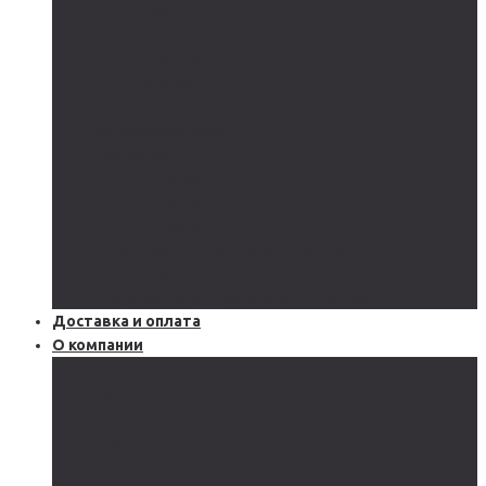
AGM
GEL
CARBON
LiFePo4
LTO
Ветрогенераторы
Инверторы
Автономные
Гибридные
Сетевые
Источники бесперебойного питания
Аксессуары
Защитное оборудование и автоматика
Доставка и оплата
О компании
Блог
Производство
Акции и скидки
Сервисы
Поддержка