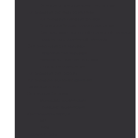
Сетевые солнечные электростанции
Автономные системы освещения
Автономные уличные фонари
Солнечное боллардовое освещение
Светильники с выносной солнечной панелью
Прожектор с солнечной панелью
Светодиодные светильники
Парковые светильники
Низковольтные светильники
Дорожное освещение
Автономные светофоры
Автономное видеонаблюдение
Парковые опоры
Солнечные батареи
Монокристаллические
Поликристаллические
Контроллеры заряда
MPPT
PWM
Аккумуляторы