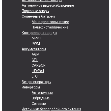
Автономное видеонаблюдение
Парковые опоры
Солнечные батареи
Монокристаллические
Поликристаллические
Контроллеры заряда
MPPT
PWM
Аккумуляторы
AGM
GEL
CARBON
LiFePo4
LTO
Ветрогенераторы
Инверторы
Автономные
Гибридные
Сетевые
Источники бесперебойного питания