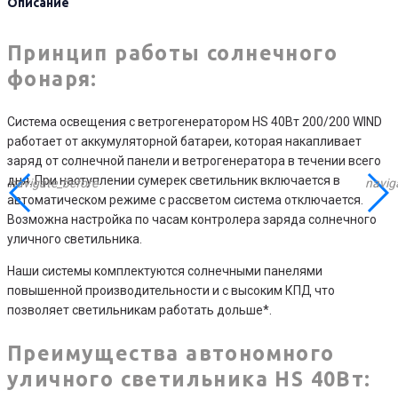
Описание
Принцип работы солнечного
фонаря:
Система освещения с ветрогенератором HS 40Вт 200/200 WIND
работает от аккумуляторной батареи, которая накапливает
заряд от солнечной панели и ветрогенератора в течении всего
дня. При наступлении сумерек светильник включается в
navigate_before
navig
автоматическом режиме с рассветом система отключается.
Возможна настройка по часам контролера заряда солнечного
уличного светильника.
Наши системы комплектуются солнечными панелями
повышенной производительности и с высоким КПД что
позволяет светильникам работать дольше*.
Преимущества автономного
уличного светильника HS 40Вт
: