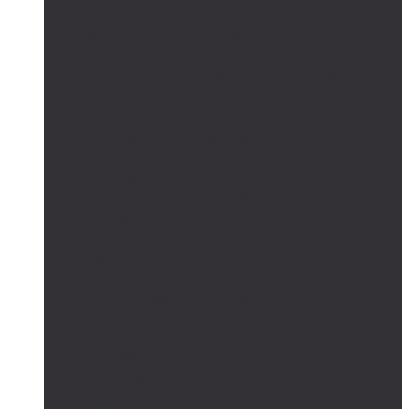
Сетевые солнечные электростанции
Автономные системы освещения
Автономные уличные фонари
Солнечное боллардовое освещение
Светильники с выносной солнечной панелью
Прожектор с солнечной панелью
Светодиодные светильники
Парковые светильники
Низковольтные светильники
Дорожное освещение
Автономные светофоры
Автономное видеонаблюдение
Парковые опоры
Солнечные батареи
Монокристаллические
Поликристаллические
Контроллеры заряда
MPPT
PWM
Аккумуляторы