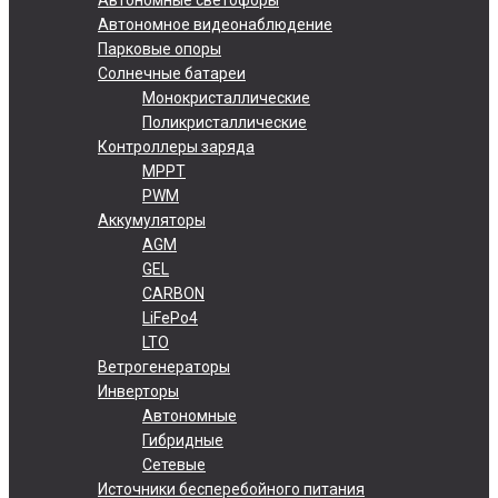
Автономное видеонаблюдение
Парковые опоры
Солнечные батареи
Монокристаллические
Поликристаллические
Контроллеры заряда
MPPT
PWM
Аккумуляторы
AGM
GEL
CARBON
LiFePo4
LTO
Ветрогенераторы
Инверторы
Автономные
Гибридные
Сетевые
Источники бесперебойного питания