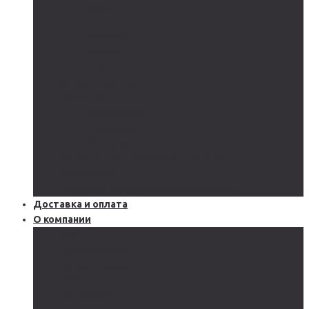
AGM
GEL
CARBON
LiFePo4
LTO
Ветрогенераторы
Инверторы
Автономные
Гибридные
Сетевые
Источники бесперебойного питания
Аксессуары
Защитное оборудование и автоматика
Доставка и оплата
О компании
Блог
Производство
Акции и скидки
Сервисы
Поддержка