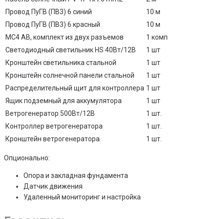
Провод ПуГВ (ПВ3) 6 синий
10 м
Провод ПуГВ (ПВ3) 6 красный
10 м
MC4 AB, комплект из двух разъемов
1 комп
Светодиодный светильник HS 40Вт/12В
1 шт
Кронштейн светильника стальной
1 шт
Кронштейн солнечной панели стальной
1 шт
Распределительный щит для контроллера
1 шт
Ящик подземный для аккумулятора
1 шт
Ветрогенератор 500Вт/12В
1 шт.
Контроллер ветрогенератора
1 шт.
Кронштейн ветрогенератора
1 шт.
Опционально:
Опора и закладная фундамента
Датчик движения
Удаленный мониторинг и настройка