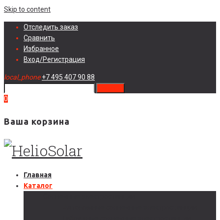
Skip to content
Отследить заказ
Сравнить
Избранное
Вход/Регистрация
local_phone
+7 495 407 90 88
search
0
Ваша корзина
Главная
Каталог
Солнечные электростанции
Автономные солнечные электростанции
Гибридные солнечные электростанции