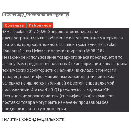
В корзину
Добавлено в корзину!
В
Сравнить
Избранное
© Heliosolar, 2017-2026. Запрещается копирование,
распространение или любое иное использование материалов
сайта без предварительного согласия компании Heliosolar.
Товарный знак Heliosolar зарегистрирован № 982182.
Незаконное использование товарного знака преследуется по
закону. Вся представленная на сайте информация, касающаяся
технических характеристик, наличия на складе, стоимости
товаров, носит информационный характер и ни при каких
условиях не является публичной офертой, определяемой
положениями Статьи 437(2) Гражданского кодекса РФ.
Технические характеристики (спецификация) и комплект
поставки товара могут быть изменены продавцом без
предварительного уведомления.
Политика конфиденциальности