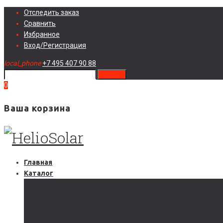
Skip
Отследить заказ
to
Сравнить
content
Избранное
Вход/Регистрация
local_phone
+7 495 407 90 88
search
0
Ваша корзина
Главная
Каталог
Солнечные электростанции
Автономные солнечные электростанции
Гибридные солнечные электростанции
Сетевые солнечные электростанции