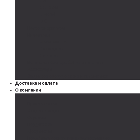
GEL
CARBON
LiFePo4
LTO
Ветрогенераторы
Инверторы
Автономные
Гибридные
Сетевые
Источники бесперебойного питания
Аксессуары
Защитное оборудование и автоматика
Доставка и оплата
О компании
Блог
Производство
Акции и скидки
Сервисы
Поддержка
Документы
Подобрать солнечную электростанцию