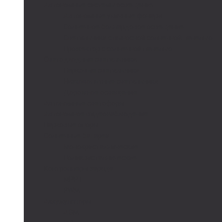
Автономные системы освещения
Автономные уличные фонари
Солнечное боллардовое освещение
Светильники с выносной солнечной панелью
Прожектор с солнечной панелью
Светодиодные светильники
Парковые светильники
Низковольтные светильники
Дорожное освещение
Автономные светофоры
Автономное видеонаблюдение
Парковые опоры
Солнечные батареи
Монокристаллические
Поликристаллические
Контроллеры заряда
MPPT
PWM
Аккумуляторы
AGM