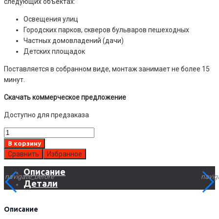
следующих объектах:
Освещения улиц
Городских парков, скверов бульваров пешеходных
Частных домовладений (дачи)
Детских площадок
Поставляется в собранном виде, монтаж занимает не более 15
минут.
Скачать коммерческое предложение
Доступно для предзаказа
Количество
товара
В корзину
Автономный
Сравнить
Избранное
парковый
Описание
фонарь
navigate_before
navig
Детали
HS-
Park
005-
Описание
260-