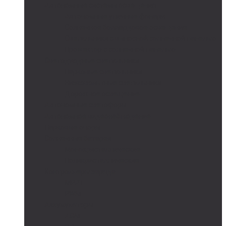
Автономные системы освещения
Автономные уличные фонари
Солнечное боллардовое освещение
Светильники с выносной солнечной панелью
Прожектор с солнечной панелью
Светодиодные светильники
Парковые светильники
Низковольтные светильники
Дорожное освещение
Автономные светофоры
Автономное видеонаблюдение
Парковые опоры
Солнечные батареи
Монокристаллические
Поликристаллические
Контроллеры заряда
MPPT
PWM
Аккумуляторы
AGM