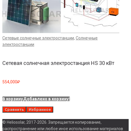
Сетевые солнечные электростанции
,
Солнечные
электростанции
Сетевая солнечная электростанция HS 30 кВт
554,000
₽
2
В корзину
Добавлено в корзину!
В
Сравнить
Избранное
© Heliosolar, 2017-2026. Запрещается копирование,
распространение или любое иное использование материалов