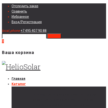
Skip
Отследить заказ
to
Сравнить
content
Избранное
Вход/Регистрация
local_phone
+7 495 407 90 88
search
0
Ваша корзина
Главная
Каталог
Солнечные электростанции
Автономные солнечные электростанции
Гибридные солнечные электростанции
Сетевые солнечные электростанции