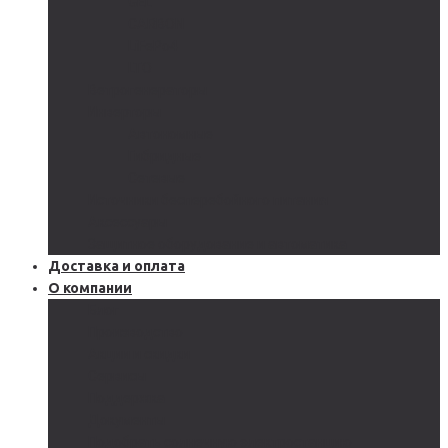
GEL
CARBON
LiFePo4
LTO
Ветрогенераторы
Инверторы
Автономные
Гибридные
Сетевые
Источники бесперебойного питания
Аксессуары
Защитное оборудование и автоматика
Доставка и оплата
О компании
Блог
Производство
Акции и скидки
Сервисы
Поддержка
Документы
Подобрать солнечную электростанцию