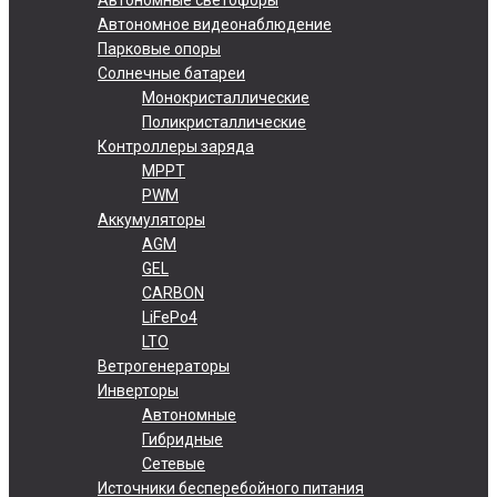
Автономное видеонаблюдение
Парковые опоры
Солнечные батареи
Монокристаллические
Поликристаллические
Контроллеры заряда
MPPT
PWM
Аккумуляторы
AGM
GEL
CARBON
LiFePo4
LTO
Ветрогенераторы
Инверторы
Автономные
Гибридные
Сетевые
Источники бесперебойного питания