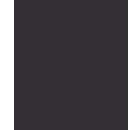
Сетевые солнечные электростанции
Автономные системы освещения
Автономные уличные фонари
Солнечное боллардовое освещение
Светильники с выносной солнечной панелью
Прожектор с солнечной панелью
Светодиодные светильники
Парковые светильники
Низковольтные светильники
Дорожное освещение
Автономные светофоры
Автономное видеонаблюдение
Парковые опоры
Солнечные батареи
Монокристаллические
Поликристаллические
Контроллеры заряда
MPPT
PWM
Аккумуляторы