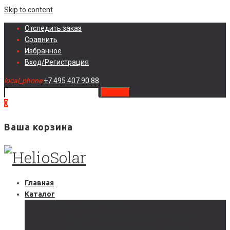
Skip to content
Отследить заказ
Сравнить
Избранное
Вход/Регистрация
local_phone
+7 495 407 90 88
search
0
Ваша корзина
Главная
Каталог
Солнечные электростанции
Автономные солнечные электростанции
Гибридные солнечные электростанции