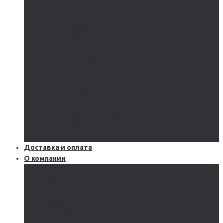
AGM
GEL
CARBON
LiFePo4
LTO
Ветрогенераторы
Инверторы
Автономные
Гибридные
Сетевые
Источники бесперебойного питания
Аксессуары
Защитное оборудование и автоматика
Доставка и оплата
О компании
Блог
Производство
Акции и скидки
Сервисы
Поддержка