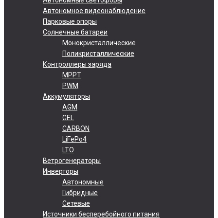
Автономное видеонаблюдение
Парковые опоры
Солнечные батареи
Монокристаллические
Поликристаллические
Контроллеры заряда
MPPT
PWM
Аккумуляторы
AGM
GEL
CARBON
LiFePo4
LTO
Ветрогенераторы
Инверторы
Автономные
Гибридные
Сетевые
Источники бесперебойного питания