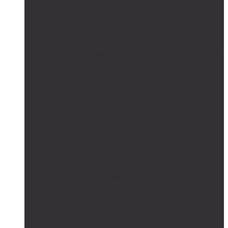
Сетевые солнечные электростанции
Автономные системы освещения
Автономные уличные фонари
Солнечное боллардовое освещение
Светильники с выносной солнечной панелью
Прожектор с солнечной панелью
Светодиодные светильники
Парковые светильники
Низковольтные светильники
Дорожное освещение
Автономные светофоры
Автономное видеонаблюдение
Парковые опоры
Солнечные батареи
Монокристаллические
Поликристаллические
Контроллеры заряда
MPPT
PWM
Аккумуляторы