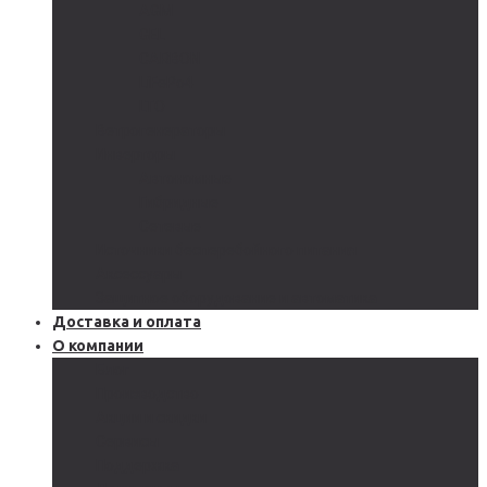
AGM
GEL
CARBON
LiFePo4
LTO
Ветрогенераторы
Инверторы
Автономные
Гибридные
Сетевые
Источники бесперебойного питания
Аксессуары
Защитное оборудование и автоматика
Доставка и оплата
О компании
Блог
Производство
Акции и скидки
Сервисы
Поддержка