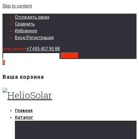
Skip to content
Отследить заказ
Сравнить
Избранное
Вход/Регистрация
local_phone
+7 495 407 90 88
search
0
Ваша корзина
Главная
Каталог
Солнечные электростанции
Автономные солнечные электростанции
Гибридные солнечные электростанции