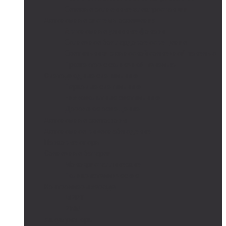
Сетевые солнечные электростанции
Автономные системы освещения
Автономные уличные фонари
Солнечное боллардовое освещение
Светильники с выносной солнечной панелью
Прожектор с солнечной панелью
Светодиодные светильники
Парковые светильники
Низковольтные светильники
Дорожное освещение
Автономные светофоры
Автономное видеонаблюдение
Парковые опоры
Солнечные батареи
Монокристаллические
Поликристаллические
Контроллеры заряда
MPPT
PWM
Аккумуляторы