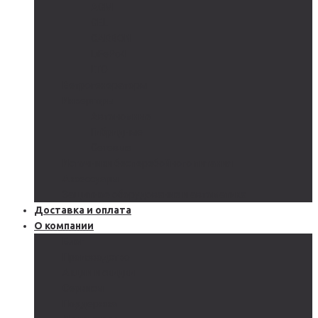
AGM
GEL
CARBON
LiFePo4
LTO
Ветрогенераторы
Инверторы
Автономные
Гибридные
Сетевые
Источники бесперебойного питания
Аксессуары
Защитное оборудование и автоматика
Доставка и оплата
О компании
Блог
Производство
Акции и скидки
Сервисы
Поддержка