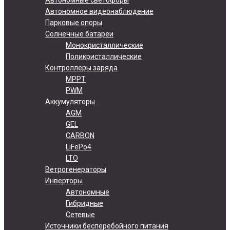
Автономное видеонаблюдение
Парковые опоры
Солнечные батареи
Монокристаллические
Поликристаллические
Контроллеры заряда
MPPT
PWM
Аккумуляторы
AGM
GEL
CARBON
LiFePo4
LTO
Ветрогенераторы
Инверторы
Автономные
Гибридные
Сетевые
Источники бесперебойного питания