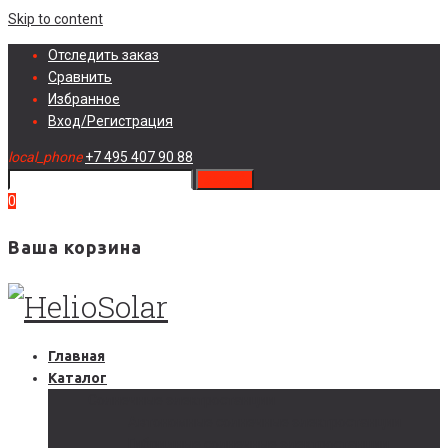
Skip to content
Отследить заказ
Сравнить
Избранное
Вход/Регистрация
local_phone
+7 495 407 90 88
search
0
Ваша корзина
Главная
Каталог
Солнечные электростанции
Автономные солнечные электростанции
Гибридные солнечные электростанции