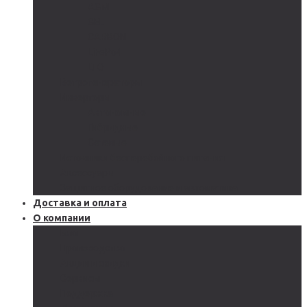
AGM
GEL
CARBON
LiFePo4
LTO
Ветрогенераторы
Инверторы
Автономные
Гибридные
Сетевые
Источники бесперебойного питания
Аксессуары
Защитное оборудование и автоматика
Доставка и оплата
О компании
Блог
Производство
Акции и скидки
Сервисы
Поддержка