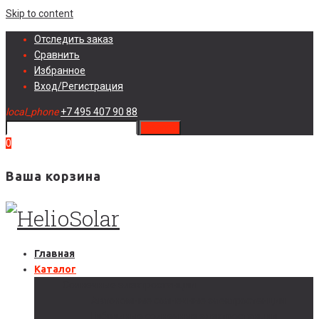
Skip to content
Отследить заказ
Сравнить
Избранное
Вход/Регистрация
local_phone
+7 495 407 90 88
search
0
Ваша корзина
Главная
Каталог
Солнечные электростанции
Автономные солнечные электростанции
Гибридные солнечные электростанции