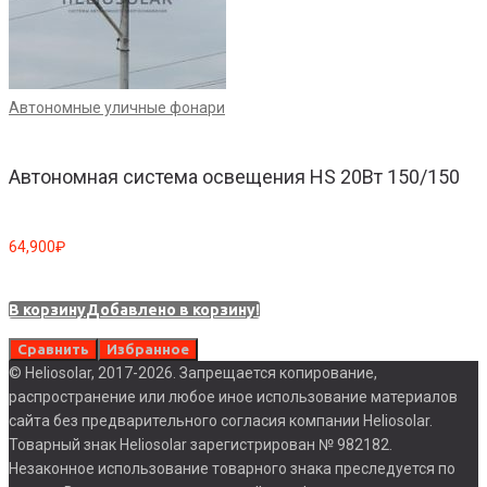
Автономные уличные фонари
Автономная система освещения HS 20Вт 150/150
64,900
₽
4
В корзину
Добавлено в корзину!
В
Сравнить
Избранное
© Heliosolar, 2017-2026. Запрещается копирование,
распространение или любое иное использование материалов
сайта без предварительного согласия компании Heliosolar.
Товарный знак Heliosolar зарегистрирован № 982182.
Незаконное использование товарного знака преследуется по