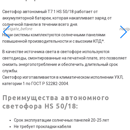
Светофор автономный Т7.1 HS 50/18 работает от
аккумуляторной батареи, которая накапливает заряд от
солнечной панели в течении всего дня.
navigate_before
navig
Наши системы комплектуются солнечными панелями
повышенной производительности и с высоким КПД*.
В качестве источника света в светофоре используются
светодиоды, смонтированные на печатной плате, это позволяет
снизить энергопотребление и обеспечить длительный срок
службы.
Светофор изготавливается в климатическом исполнении УХЛ,
категории 1 по ГОСТ Р 52282-2004.
Преимущества автономного
светофора HS 50/18
:
Срок эксплуатации солнечных панелей 20-25 лет
Не требует прокладки кабеля