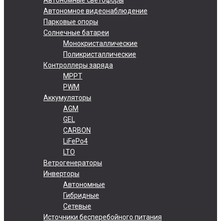
Автономное видеонаблюдение
Парковые опоры
Солнечные батареи
Монокристаллические
Поликристаллические
Контроллеры заряда
MPPT
PWM
Аккумуляторы
AGM
GEL
CARBON
LiFePo4
LTO
Ветрогенераторы
Инверторы
Автономные
Гибридные
Сетевые
Источники бесперебойного питания