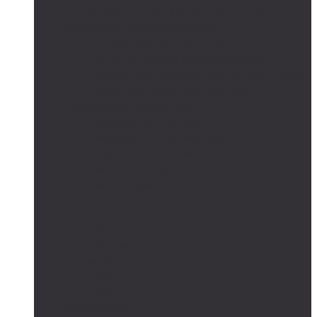
Сетевые солнечные электростанции
Автономные системы освещения
Автономные уличные фонари
Солнечное боллардовое освещение
Светильники с выносной солнечной панелью
Прожектор с солнечной панелью
Светодиодные светильники
Парковые светильники
Низковольтные светильники
Дорожное освещение
Автономные светофоры
Автономное видеонаблюдение
Парковые опоры
Солнечные батареи
Монокристаллические
Поликристаллические
Контроллеры заряда
MPPT
PWM
Аккумуляторы