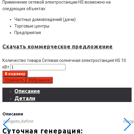
Применение сетевой электростанции HS возможно на
следующих объектах:
Частных домовладений (дачи)
Торговые центры
Предприятия
Скачать коммерческое предложение
Количество товара Сетевая солнечная электростанция HS 10
кВт
В корзину
Сравнить
Избранное
Описание
Детали
Описание
navigate_before
navig
Суточная генерация: