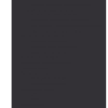
Сетевые солнечные электростанции
Автономные системы освещения
Автономные уличные фонари
Солнечное боллардовое освещение
Светильники с выносной солнечной панелью
Прожектор с солнечной панелью
Светодиодные светильники
Парковые светильники
Низковольтные светильники
Дорожное освещение
Автономные светофоры
Автономное видеонаблюдение
Парковые опоры
Солнечные батареи
Монокристаллические
Поликристаллические
Контроллеры заряда
MPPT
PWM
Аккумуляторы