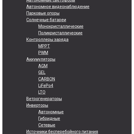
Автономное видеонаблюдение
Парковые опоры
Солнечные батареи
Монокристаллические
Поликристаллические
Контроллеры заряда
MPPT
PWM
Аккумуляторы
AGM
GEL
CARBON
LiFePo4
LTO
Ветрогенераторы
Инверторы
Автономные
Гибридные
Сетевые
Источники бесперебойного питания