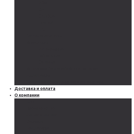
AGM
GEL
CARBON
LiFePo4
LTO
Ветрогенераторы
Инверторы
Автономные
Гибридные
Сетевые
Источники бесперебойного питания
Аксессуары
Защитное оборудование и автоматика
Доставка и оплата
О компании
Блог
Производство
Акции и скидки
Сервисы
Поддержка