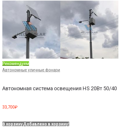
Рекомендуем
А
Автономные уличные фонари
Автономная система освещения HS 20Вт 50/40
33,700
₽
6
В корзину
Добавлено в корзину!
В