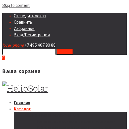
Skip to content
Отследить заказ
Сравнить
Избранное
Вход/Регистрация
local_phone
+7 495 407 90 88
search
0
Ваша корзина
Главная
Каталог
Солнечные электростанции
Автономные солнечные электростанции
Гибридные солнечные электростанции