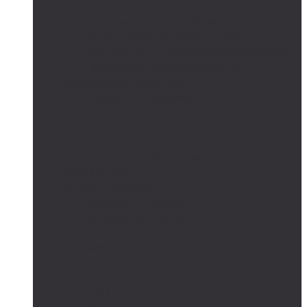
Автономные системы освещения
Автономные уличные фонари
Солнечное боллардовое освещение
Светильники с выносной солнечной панелью
Прожектор с солнечной панелью
Светодиодные светильники
Парковые светильники
Низковольтные светильники
Дорожное освещение
Автономные светофоры
Автономное видеонаблюдение
Парковые опоры
Солнечные батареи
Монокристаллические
Поликристаллические
Контроллеры заряда
MPPT
PWM
Аккумуляторы
AGM