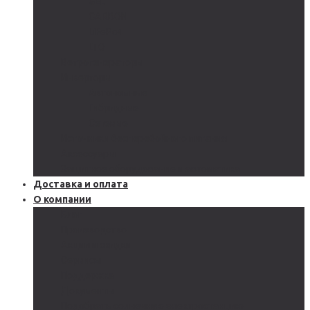
GEL
CARBON
LiFePo4
LTO
Ветрогенераторы
Инверторы
Автономные
Гибридные
Сетевые
Источники бесперебойного питания
Аксессуары
Защитное оборудование и автоматика
Доставка и оплата
О компании
Блог
Производство
Акции и скидки
Сервисы
Поддержка
Документы
Подобрать солнечную электростанцию