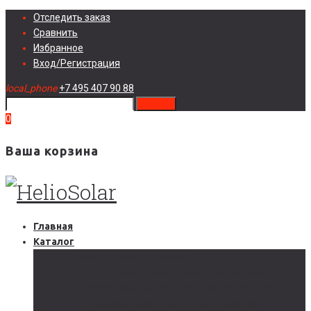
Skip
Отследить заказ
to
Сравнить
content
Избранное
Вход/Регистрация
local_phone
+7 495 407 90 88
search
0
Ваша корзина
Главная
Каталог
Солнечные электростанции
Автономные солнечные электростанции
Гибридные солнечные электростанции
Сетевые солнечные электростанции