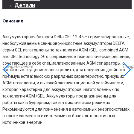
Детали
GEL
12-
45
Описание
Аккумуляторная батарея Delta GEL 12-45 – герметизированные,
необслуживаемые свинцово-кислотные аккумуляторы DELTA
серии GEL изготовлены по технологии AGM+GEL: combined AGM
and GEL technology. Это современное технологическое решение,
сочетающее в себе специализированные AGM сепараторы, с
navigate_before
navig
частичным сгущением электролита, для получения двойного
преимущества: высоких разрядных характеристик, присущих
AGM технологии, и высокой эксплуатационной устойчивости,
которая характерна для аккумуляторов, изготовленных по
технологии AGM+GEL. Аккумуляторы предназначены для
работы как в буферном, так и в циклическом режимах.
Рекомендуются для применения в автономных энергосистемах,
а также совместно с системами на базе альтернативных
источников энергии.