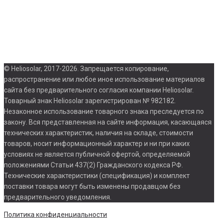
5
В
© Heliosolar, 2017-2026. Запрещается копирование,
распространение или любое иное использование материалов
сайта без предварительного согласия компании Heliosolar.
Товарный знак Heliosolar зарегистрирован № 982182.
Незаконное использование товарного знака преследуется по
закону. Вся представленная на сайте информация, касающаяся
технических характеристик, наличия на складе, стоимости
товаров, носит информационный характер и ни при каких
условиях не является публичной офертой, определяемой
положениями Статьи 437(2) Гражданского кодекса РФ.
Технические характеристики (спецификация) и комплект
поставки товара могут быть изменены продавцом без
предварительного уведомления.
Политика конфиденциальности