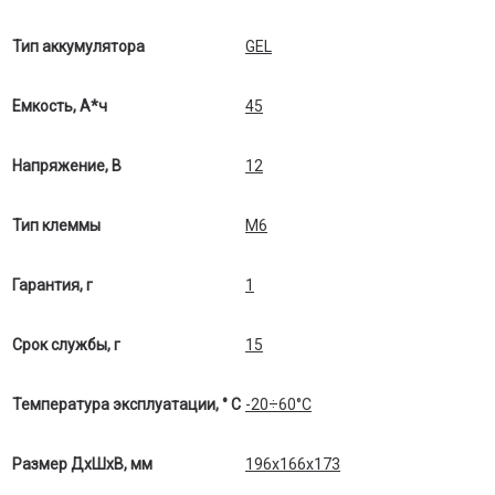
Тип аккумулятора
GEL
Емкость, А*ч
45
Напряжение, В
12
Тип клеммы
M6
Гарантия, г
1
Срок службы, г
15
Температура эксплуатации, ° С
-20÷60°C
Размер ДхШхВ, мм
196х166х173