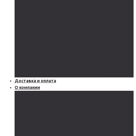
GEL
CARBON
LiFePo4
LTO
Ветрогенераторы
Инверторы
Автономные
Гибридные
Сетевые
Источники бесперебойного питания
Аксессуары
Защитное оборудование и автоматика
Доставка и оплата
О компании
Блог
Производство
Акции и скидки
Сервисы
Поддержка
Документы
Подобрать солнечную электростанцию