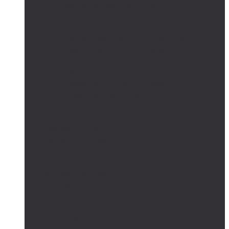
Автономные системы освещения
Автономные уличные фонари
Солнечное боллардовое освещение
Светильники с выносной солнечной панелью
Прожектор с солнечной панелью
Светодиодные светильники
Парковые светильники
Низковольтные светильники
Дорожное освещение
Автономные светофоры
Автономное видеонаблюдение
Парковые опоры
Солнечные батареи
Монокристаллические
Поликристаллические
Контроллеры заряда
MPPT
PWM
Аккумуляторы
AGM