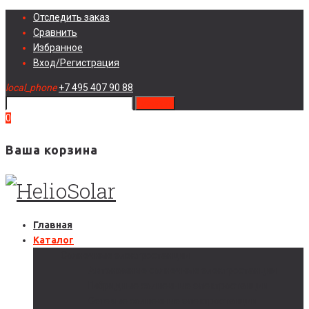
Skip
Отследить заказ
to
Сравнить
content
Избранное
Вход/Регистрация
local_phone
+7 495 407 90 88
search
0
Ваша корзина
Главная
Каталог
Солнечные электростанции
Автономные солнечные электростанции
Гибридные солнечные электростанции
Сетевые солнечные электростанции