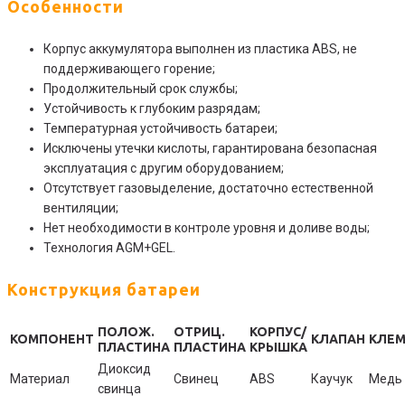
Особенности
Корпус аккумулятора выполнен из пластика ABS, не
поддерживающего горение;
Продолжительный срок службы;
Устойчивость к глубоким разрядам;
Температурная устойчивость батареи;
Исключены утечки кислоты, гарантирована безопасная
эксплуатация с другим оборудованием;
Отсутствует газовыделение, достаточно естественной
вентиляции;
Нет необходимости в контроле уровня и доливе воды;
Технология AGM+GEL.
Конструкция батареи
ПОЛОЖ.
ОТРИЦ.
КОРПУС/
КОМПОНЕНТ
КЛАПАН
КЛЕ
ПЛАСТИНА
ПЛАСТИНА
КРЫШКА
Диоксид
Материал
Свинец
ABS
Каучук
Медь
свинца