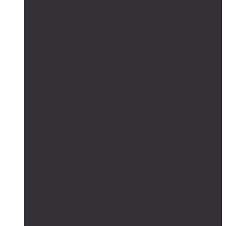
Сетевые солнечные электростанции
Автономные системы освещения
Автономные уличные фонари
Солнечное боллардовое освещение
Светильники с выносной солнечной панелью
Прожектор с солнечной панелью
Светодиодные светильники
Парковые светильники
Низковольтные светильники
Дорожное освещение
Автономные светофоры
Автономное видеонаблюдение
Парковые опоры
Солнечные батареи
Монокристаллические
Поликристаллические
Контроллеры заряда
MPPT
PWM
Аккумуляторы