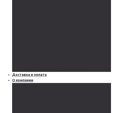
AGM
GEL
CARBON
LiFePo4
LTO
Ветрогенераторы
Инверторы
Автономные
Гибридные
Сетевые
Источники бесперебойного питания
Аксессуары
Защитное оборудование и автоматика
Доставка и оплата
О компании
Блог
Производство
Акции и скидки
Сервисы
Поддержка