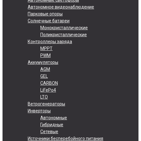
Автономное видеонаблюдение
Парковые опоры
Солнечные батареи
Монокристаллические
Поликристаллические
Контроллеры заряда
MPPT
PWM
Аккумуляторы
AGM
GEL
CARBON
LiFePo4
LTO
Ветрогенераторы
Инверторы
Автономные
Гибридные
Сетевые
Источники бесперебойного питания