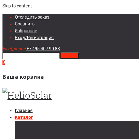
Skip to content
Отследить заказ
Сравнить
Избранное
Вход/Регистрация
local_phone
+7 495 407 90 88
search
0
Ваша корзина
Главная
Каталог
Солнечные электростанции
Автономные солнечные электростанции
Гибридные солнечные электростанции