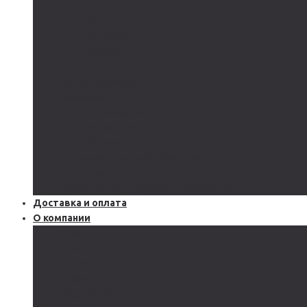
AGM
GEL
CARBON
LiFePo4
LTO
Ветрогенераторы
Инверторы
Автономные
Гибридные
Сетевые
Источники бесперебойного питания
Аксессуары
Защитное оборудование и автоматика
Доставка и оплата
О компании
Блог
Производство
Акции и скидки
Сервисы
Поддержка