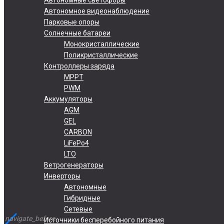
Автономное видеонаблюдение
Парковые опоры
Солнечные батареи
Монокристаллические
Поликристаллические
Контроллеры заряда
MPPT
PWM
Аккумуляторы
AGM
GEL
CARBON
LiFePo4
LTO
Ветрогенераторы
Инверторы
Автономные
Гибридные
Сетевые
navigate_before
Источники бесперебойного питания