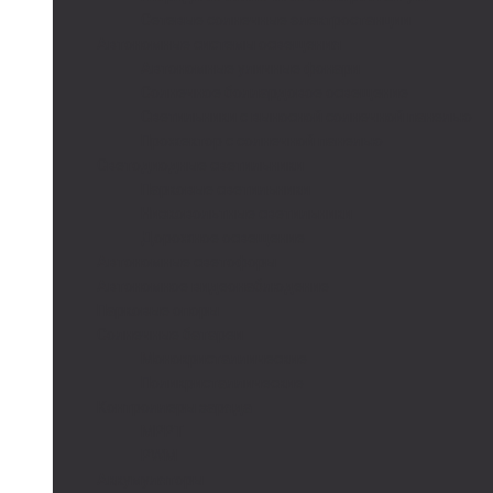
Сетевые солнечные электростанции
Автономные системы освещения
Автономные уличные фонари
Солнечное боллардовое освещение
Светильники с выносной солнечной панелью
Прожектор с солнечной панелью
Светодиодные светильники
Парковые светильники
Низковольтные светильники
Дорожное освещение
Автономные светофоры
Автономное видеонаблюдение
Парковые опоры
Солнечные батареи
Монокристаллические
Поликристаллические
Контроллеры заряда
MPPT
PWM
Аккумуляторы