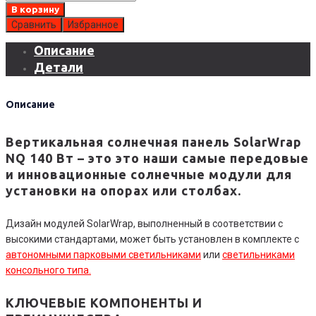
товара
В корзину
Вертикальная
Сравнить
Избранное
солнечная
Описание
панель
Детали
SolarWrap
NQ
140
Описание
Вт
Вертикальная солнечная панель SolarWrap
NQ 140 Вт – это это наши самые передовые
и инновационные солнечные модули для
установки на опорах или столбах.
Дизайн модулей SolarWrap, выполненный в соответствии с
высокими стандартами, может быть установлен в комплекте с
автономными парковыми светильниками
или
светильниками
консольного типа.
КЛЮЧЕВЫЕ КОМПОНЕНТЫ И