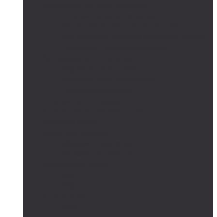
Автономные системы освещения
Автономные уличные фонари
Солнечное боллардовое освещение
Светильники с выносной солнечной панелью
Прожектор с солнечной панелью
Светодиодные светильники
Парковые светильники
Низковольтные светильники
Дорожное освещение
Автономные светофоры
Автономное видеонаблюдение
Парковые опоры
Солнечные батареи
Монокристаллические
Поликристаллические
Контроллеры заряда
MPPT
PWM
Аккумуляторы
AGM