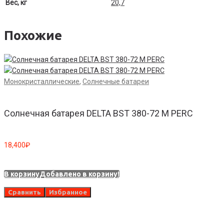
Вес, кг
20,7
Похожие
Монокристаллические
,
Солнечные батареи
Солнечная батарея DELTA BST 380-72 M PERC
18,400
₽
П
В корзину
Добавлено в корзину!
Сравнить
Избранное