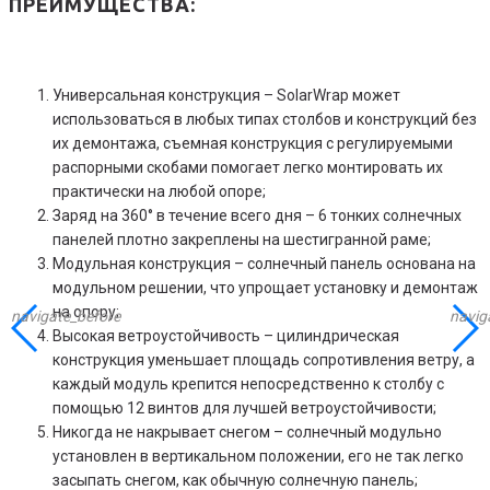
ПРЕИМУЩЕСТВА:
Универсальная конструкция – SolarWrap может
использоваться в любых типах столбов и конструкций без
их демонтажа, съемная конструкция с регулируемыми
распорными скобами помогает легко монтировать их
практически на любой опоре;
Заряд на 360° в течение всего дня – 6 тонких солнечных
панелей плотно закреплены на шестигранной раме;
Модульная конструкция – солнечный панель основана на
модульном решении, что упрощает установку и демонтаж
на опору;
navigate_before
navig
Высокая ветроустойчивость – цилиндрическая
конструкция уменьшает площадь сопротивления ветру, а
каждый модуль крепится непосредственно к столбу с
помощью 12 винтов для лучшей ветроустойчивости;
Никогда не накрывает снегом – солнечный модульно
установлен в вертикальном положении, его не так легко
засыпать снегом, как обычную солнечную панель;