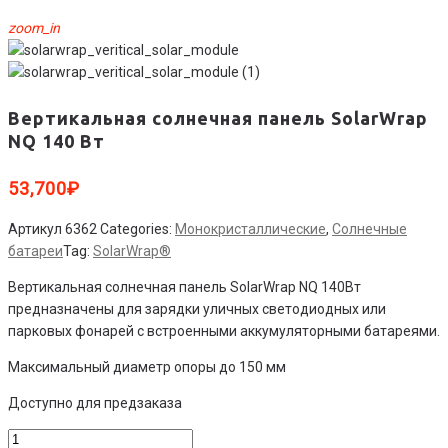
zoom_in
Вертикальная солнечная панель SolarWrap
NQ 140 Вт
53,700
₽
Артикул
6362
Categories:
Монокристаллические
,
Солнечные
батареи
Tag:
SolarWrap®
Вертикальная солнечная панель SolarWrap NQ 140Вт
предназначены для зарядки уличных светодиодных или
парковых фонарей с встроенными аккумуляторными батареями.
Максимальный диаметр опоры до 150 мм
Доступно для предзаказа
Количество