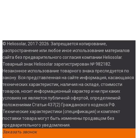
1
В
© Heliosolar, 2017-2026. Запрещается копирование,
распространение или любое иное использование материалов
сайта без предварительного согласия компании Heliosolar.
Товарный знак Heliosolar зарегистрирован № 982182.
Незаконное использование товарного знака преследуется по
закону. Вся представленная на сайте информация, касающаяся
технических характеристик, наличия на складе, стоимости
товаров, носит информационный характер и ни при каких
условиях не является публичной офертой, определяемой
положениями Статьи 437(2) Гражданского кодекса РФ.
Технические характеристики (спецификация) и комплект
поставки товара могут быть изменены продавцом без
предварительного уведомления.
Заказать звонок