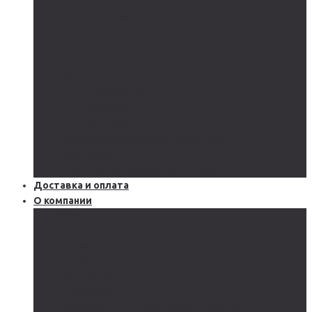
GEL
CARBON
LiFePo4
LTO
Ветрогенераторы
Инверторы
Автономные
Гибридные
Сетевые
Источники бесперебойного питания
Аксессуары
Защитное оборудование и автоматика
Доставка и оплата
О компании
Блог
Производство
Акции и скидки
Сервисы
Поддержка
Документы
Подобрать солнечную электростанцию