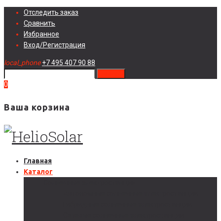
Skip
Отследить заказ
to
Сравнить
content
Избранное
Вход/Регистрация
local_phone
+7 495 407 90 88
search
0
Ваша корзина
Главная
Каталог
Солнечные электростанции
Автономные солнечные электростанции
Гибридные солнечные электростанции
Сетевые солнечные электростанции