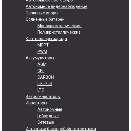
Автономное видеонаблюдение
Парковые опоры
Солнечные батареи
Монокристаллические
Поликристаллические
Контроллеры заряда
MPPT
PWM
Аккумуляторы
AGM
GEL
CARBON
LiFePo4
LTO
Ветрогенераторы
Инверторы
Автономные
Гибридные
Сетевые
Источники бесперебойного питания