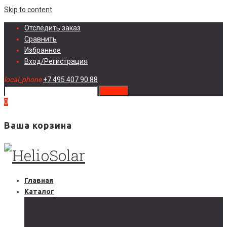
Skip to content
Отследить заказ
Сравнить
Избранное
Вход/Регистрация
local_phone
+7 495 407 90 88
search
0
Ваша корзина
Главная
Каталог
Солнечные электростанции
Автономные солнечные электростанции
Гибридные солнечные электростанции