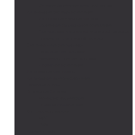
Сетевые солнечные электростанции
Автономные системы освещения
Автономные уличные фонари
Солнечное боллардовое освещение
Светильники с выносной солнечной панелью
Прожектор с солнечной панелью
Светодиодные светильники
Парковые светильники
Низковольтные светильники
Дорожное освещение
Автономные светофоры
Автономное видеонаблюдение
Парковые опоры
Солнечные батареи
Монокристаллические
Поликристаллические
Контроллеры заряда
MPPT
PWM
Аккумуляторы