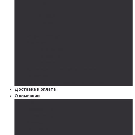
AGM
GEL
CARBON
LiFePo4
LTO
Ветрогенераторы
Инверторы
Автономные
Гибридные
Сетевые
Источники бесперебойного питания
Аксессуары
Защитное оборудование и автоматика
Доставка и оплата
О компании
Блог
Производство
Акции и скидки
Сервисы
Поддержка