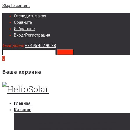
Skip to content
Отследить заказ
Сравнить
Избранное
Вход/Регистрация
local_phone
+7 495 407 90 88
search
0
Ваша корзина
Главная
Каталог
Солнечные электростанции
Автономные солнечные электростанции
Гибридные солнечные электростанции