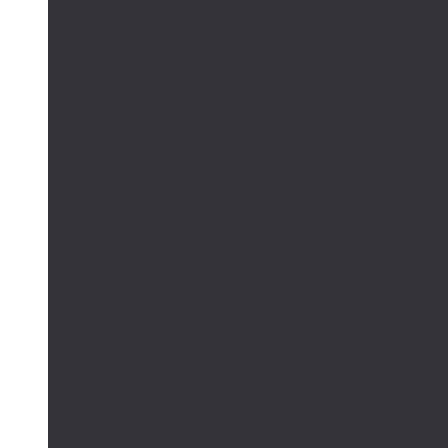
Сетевые солнечные электростанции
Автономные системы освещения
Автономные уличные фонари
Солнечное боллардовое освещение
Светильники с выносной солнечной панелью
Прожектор с солнечной панелью
Светодиодные светильники
Парковые светильники
Низковольтные светильники
Дорожное освещение
Автономные светофоры
Автономное видеонаблюдение
Парковые опоры
Солнечные батареи
Монокристаллические
Поликристаллические
Контроллеры заряда
MPPT
PWM
Аккумуляторы