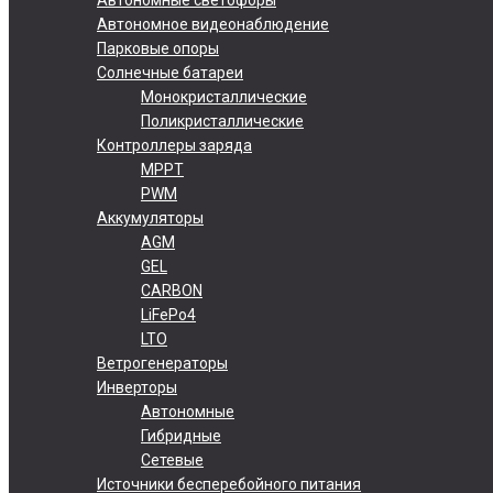
Автономное видеонаблюдение
Парковые опоры
Солнечные батареи
Монокристаллические
Поликристаллические
Контроллеры заряда
MPPT
PWM
Аккумуляторы
AGM
GEL
CARBON
LiFePo4
LTO
Ветрогенераторы
Инверторы
Автономные
Гибридные
Сетевые
Источники бесперебойного питания