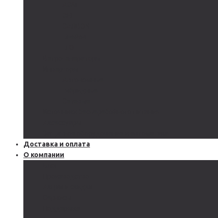
AGM
GEL
CARBON
LiFePo4
LTO
Ветрогенераторы
Инверторы
Автономные
Гибридные
Сетевые
Источники бесперебойного питания
Аксессуары
Защитное оборудование и автоматика
Доставка и оплата
О компании
Блог
Производство
Акции и скидки
Сервисы
Поддержка