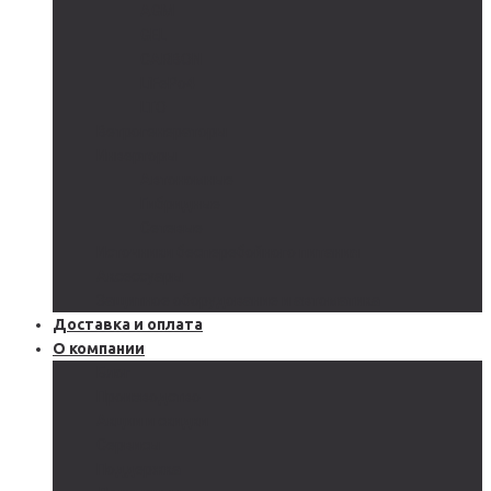
AGM
GEL
CARBON
LiFePo4
LTO
Ветрогенераторы
Инверторы
Автономные
Гибридные
Сетевые
Источники бесперебойного питания
Аксессуары
Защитное оборудование и автоматика
Доставка и оплата
О компании
Блог
Производство
Акции и скидки
Сервисы
Поддержка