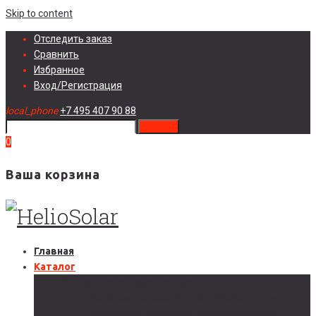
Skip to content
Отследить заказ
Сравнить
Избранное
Вход/Регистрация
local_phone
+7 495 407 90 88
search
0
Ваша корзина
Главная
Каталог
Солнечные электростанции
Автономные солнечные электростанции
Гибридные солнечные электростанции