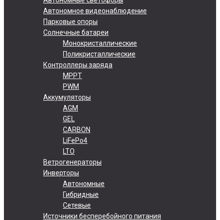
Автономное видеонаблюдение
Парковые опоры
Солнечные батареи
Монокристаллические
Поликристаллические
Контроллеры заряда
MPPT
PWM
Аккумуляторы
AGM
GEL
CARBON
LiFePo4
LTO
Ветрогенераторы
Инверторы
Автономные
Гибридные
Сетевые
Источники бесперебойного питания