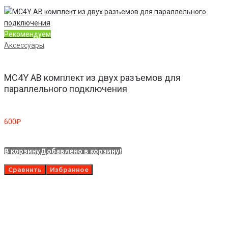
Рекомендуем
Аксессуары
MC4Y AB комплект из двух разъемов для
параллельного подключения
А
600
₽
В корзину
Добавлено в корзину!
Сравнить
Избранное
1
В