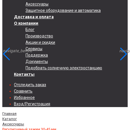
Аксессуары
Защитное оборудование и автоматика
Доставка и оплата
О компании
Блог
Производство
Акции и скидки
Сервисы
navigate_before
navigate_before
navig
navig
Поддержка
Документы
Подобрать солнечную электростанцию
Контакты
Отследить заказ
Сравнить
Избранное
Вход/Регистрация
Главная
Каталог
Аксессуары
Регулируемый зажим 30-45 мм