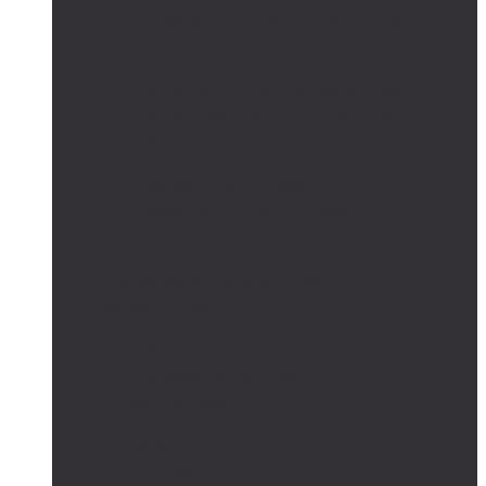
Сетевые солнечные электростанции
Автономные системы освещения
Автономные уличные фонари
Солнечное боллардовое освещение
Светильники с выносной солнечной панелью
Прожектор с солнечной панелью
Светодиодные светильники
Парковые светильники
Низковольтные светильники
Дорожное освещение
Автономные светофоры
Автономное видеонаблюдение
Парковые опоры
Солнечные батареи
Монокристаллические
Поликристаллические
Контроллеры заряда
MPPT
PWM
Аккумуляторы