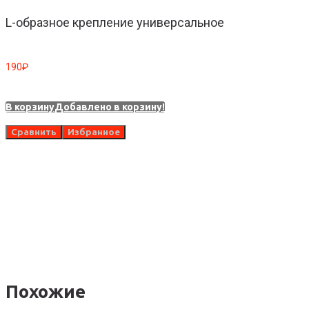
L-образное крепление универсальное
190
₽
А
В корзину
Добавлено в корзину!
Сравнить
Избранное
5
В
Похожие