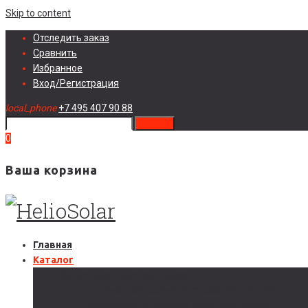
Skip to content
Отследить заказ
Сравнить
Избранное
Вход/Регистрация
local_phone
+7 495 407 90 88
search
0
Ваша корзина
Главная
Каталог
Солнечные электростанции
Автономные солнечные электростанции
Гибридные солнечные электростанции