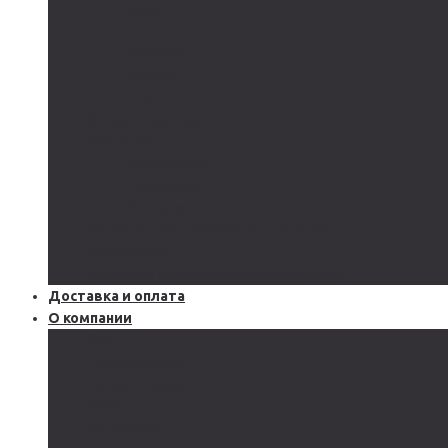
AGM
GEL
CARBON
LiFePo4
LTO
Ветрогенераторы
Инверторы
Автономные
Гибридные
Сетевые
Источники бесперебойного питания
Аксессуары
Защитное оборудование и автоматика
Доставка и оплата
О компании
Блог
Производство
Акции и скидки
Сервисы
Поддержка