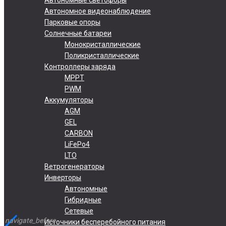
Автономное видеонаблюдение
Парковые опоры
Солнечные батареи
Монокристаллические
Поликристаллические
Контроллеры заряда
MPPT
PWM
Аккумуляторы
AGM
GEL
CARBON
LiFePo4
LTO
Ветрогенераторы
Инверторы
Автономные
Гибридные
Сетевые
navigate_before
navigate_before
Источники бесперебойного питания