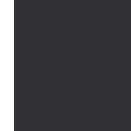
Сетевые солнечные электростанции
Автономные системы освещения
Автономные уличные фонари
Солнечное боллардовое освещение
Светильники с выносной солнечной панелью
Прожектор с солнечной панелью
Светодиодные светильники
Парковые светильники
Низковольтные светильники
Дорожное освещение
Автономные светофоры
Автономное видеонаблюдение
Парковые опоры
Солнечные батареи
Монокристаллические
Поликристаллические
Контроллеры заряда
MPPT
PWM
Аккумуляторы