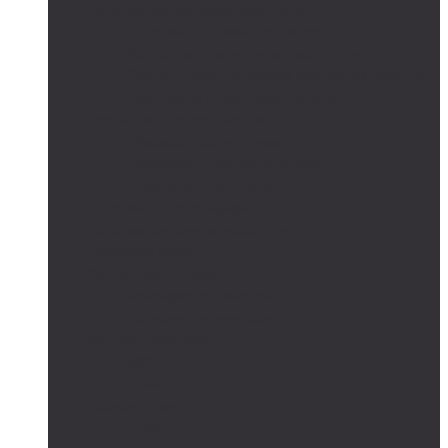
Автономные системы освещения
Автономные уличные фонари
Солнечное боллардовое освещение
Светильники с выносной солнечной панелью
Прожектор с солнечной панелью
Светодиодные светильники
Парковые светильники
Низковольтные светильники
Дорожное освещение
Автономные светофоры
Автономное видеонаблюдение
Парковые опоры
Солнечные батареи
Монокристаллические
Поликристаллические
Контроллеры заряда
MPPT
PWM
Аккумуляторы
AGM