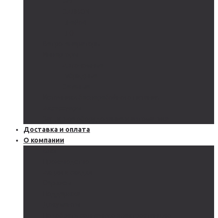
GEL
CARBON
LiFePo4
LTO
Ветрогенераторы
Инверторы
Автономные
Гибридные
Сетевые
Источники бесперебойного питания
Аксессуары
Защитное оборудование и автоматика
Доставка и оплата
О компании
Блог
Производство
Акции и скидки
Сервисы
Поддержка
Документы
Подобрать солнечную электростанцию