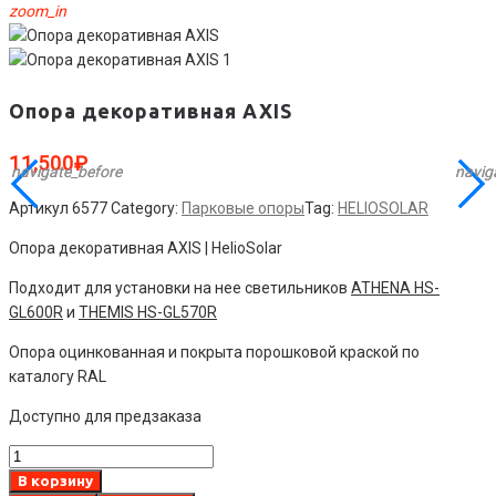
zoom_in
Опора декоративная AXIS
11,500
₽
navigate_before
navigate_before
navig
navig
Артикул
6577
Category:
Парковые опоры
Tag:
HELIOSOLAR
Опора декоративная AXIS | HelioSolar
Подходит для установки на нее светильников
ATHENA HS-
GL600R
и
THEMIS HS-GL570R
Опора оцинкованная и покрыта порошковой краской по
каталогу RAL
Доступно для предзаказа
Количество
товара
В корзину