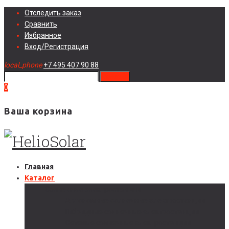
Skip
Отследить заказ
to
Сравнить
content
Избранное
Вход/Регистрация
local_phone
+7 495 407 90 88
search
0
Ваша корзина
Главная
Каталог
Солнечные электростанции
Автономные солнечные электростанции
Гибридные солнечные электростанции
Сетевые солнечные электростанции