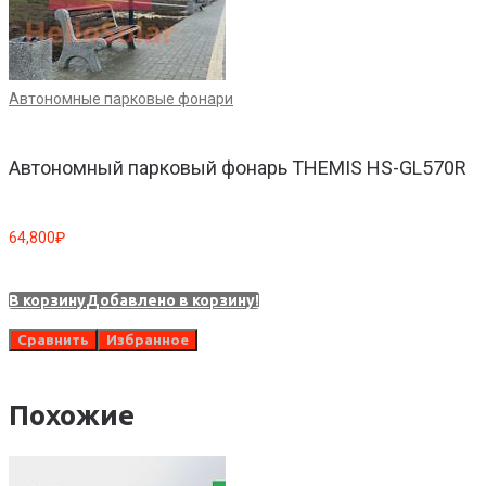
Автономные парковые фонари
А
Автономный парковый фонарь THEMIS HS-GL570R
64,800
₽
7
В корзину
Добавлено в корзину!
В
Сравнить
Избранное
Похожие