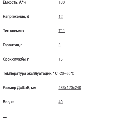
Емкость, А*ч
100
Напряжение, В
12
Тип клеммы
Т11
Гарантия, г
3
Срок службы, г
15
Температура эксплуатации, ° С
-20÷60°C
Размер ДхШхВ, мм
483х170х240
Вес, кг
40