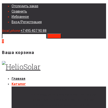
Skip
Отследить заказ
to
Сравнить
content
Избранное
Вход/Регистрация
local_phone
+7 495 407 90 88
search
0
Ваша корзина
Главная
Каталог
Солнечные электростанции
Автономные солнечные электростанции
Гибридные солнечные электростанции
Сетевые солнечные электростанции