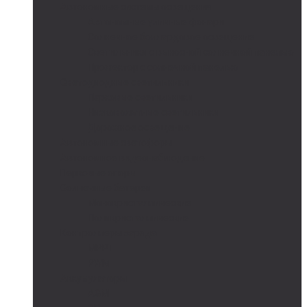
Автономные системы освещения
Автономные уличные фонари
Солнечное боллардовое освещение
Светильники с выносной солнечной панелью
Прожектор с солнечной панелью
Светодиодные светильники
Парковые светильники
Низковольтные светильники
Дорожное освещение
Автономные светофоры
Автономное видеонаблюдение
Парковые опоры
Солнечные батареи
Монокристаллические
Поликристаллические
Контроллеры заряда
MPPT
PWM
Аккумуляторы
AGM