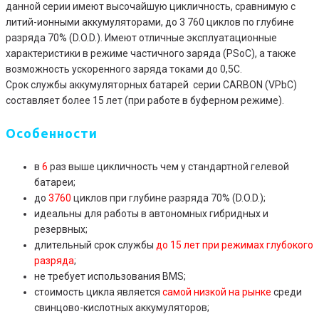
данной серии имеют высочайшую цикличность, сравнимую с
литий-ионными аккумуляторами, до 3 760 циклов по глубине
разряда 70% (D.O.D.). Имеют отличные эксплуатационные
характеристики в режиме частичного заряда (PSoC), а также
возможность ускоренного заряда токами до 0,5С.
Срок службы аккумуляторных батарей серии CARBON (VPbC)
составляет более 15 лет (при работе в буферном режиме).
Особенности
в
6
раз выше цикличность чем у стандартной гелевой
батареи;
до
3760
циклов при глубине разряда 70% (D.O.D.);
идеальны для работы в автономных гибридных и
резервных;
длительный срок службы
до 15 лет при режимах глубокого
разряда
;
не требует использования BMS;
стоимость цикла является
самой низкой на рынке
среди
свинцово-кислотных аккумуляторов;