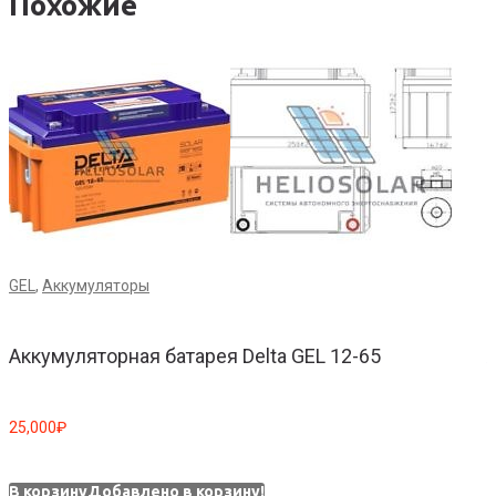
Похожие
GEL
,
Аккумуляторы
G
Аккумуляторная батарея Delta GEL 12-65
25,000
₽
4
В корзину
Добавлено в корзину!
В