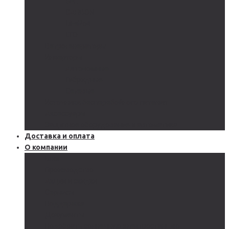
GEL
CARBON
LiFePo4
LTO
Ветрогенераторы
Инверторы
Автономные
Гибридные
Сетевые
Источники бесперебойного питания
Аксессуары
Защитное оборудование и автоматика
Доставка и оплата
О компании
Блог
Производство
Акции и скидки
Сервисы
Поддержка
Документы
Подобрать солнечную электростанцию