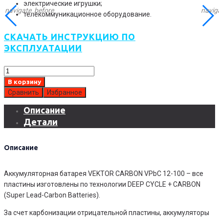
электрические игрушки;
navigate_before
navig
телекоммуникационное оборудование.
СКАЧАТЬ ИНСТРУКЦИЮ ПО
ЭКСПЛУАТАЦИИ
Количество
товара
В корзину
Аккумуляторная
Сравнить
Избранное
батарея
Описание
VEKTOR
Детали
CARBON
VPbC
12-
Описание
100
Аккумуляторная батарея VEKTOR CARBON VPbC 12-100 – все
пластины изготовлены по технологии DEEP CYCLE + CARBON
(Super Lead-Carbon Batteries).
За счет карбонизации отрицательной пластины, аккумуляторы