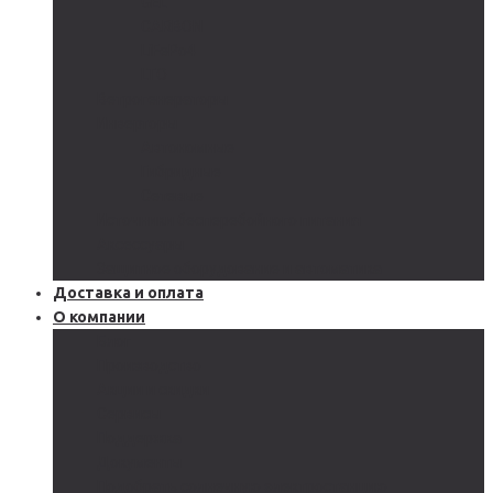
GEL
CARBON
LiFePo4
LTO
Ветрогенераторы
Инверторы
Автономные
Гибридные
Сетевые
Источники бесперебойного питания
Аксессуары
Защитное оборудование и автоматика
Доставка и оплата
О компании
Блог
Производство
Акции и скидки
Сервисы
Поддержка
Документы
Подобрать солнечную электростанцию