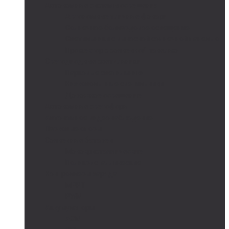
Автономные системы освещения
Автономные уличные фонари
Солнечное боллардовое освещение
Светильники с выносной солнечной панелью
Прожектор с солнечной панелью
Светодиодные светильники
Парковые светильники
Низковольтные светильники
Дорожное освещение
Автономные светофоры
Автономное видеонаблюдение
Парковые опоры
Солнечные батареи
Монокристаллические
Поликристаллические
Контроллеры заряда
MPPT
PWM
Аккумуляторы
AGM