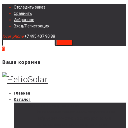
Skip
Отследить заказ
to
Сравнить
content
Избранное
Вход/Регистрация
local_phone
+7 495 407 90 88
search
0
Ваша корзина
Главная
Каталог
Солнечные электростанции
Автономные солнечные электростанции
Гибридные солнечные электростанции
Сетевые солнечные электростанции