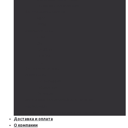
Поликристаллические
Контроллеры заряда
MPPT
PWM
Аккумуляторы
AGM
GEL
CARBON
LiFePo4
LTO
Ветрогенераторы
Инверторы
Автономные
Гибридные
Сетевые
Источники бесперебойного питания
Аксессуары
Защитное оборудование и автоматика
Доставка и оплата
О компании