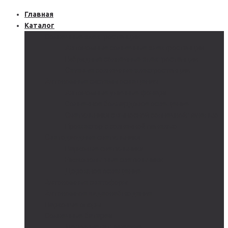
Главная
Каталог
Солнечные электростанции
Автономные солнечные электростанции
Гибридные солнечные электростанции
Сетевые солнечные электростанции
Автономные системы освещения
Автономные уличные фонари
Солнечное боллардовое освещение
Светильники с выносной солнечной панелью
Прожектор с солнечной панелью
Светодиодные светильники
Парковые светильники
Низковольтные светильники
Дорожное освещение
Автономные светофоры
Автономное видеонаблюдение
Парковые опоры
Солнечные батареи
Монокристаллические