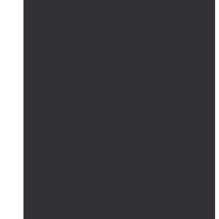
Сетевые солнечные электростанции
Автономные системы освещения
Автономные уличные фонари
Солнечное боллардовое освещение
Светильники с выносной солнечной панелью
Прожектор с солнечной панелью
Светодиодные светильники
Парковые светильники
Низковольтные светильники
Дорожное освещение
Автономные светофоры
Автономное видеонаблюдение
Парковые опоры
Солнечные батареи
Монокристаллические
Поликристаллические
Контроллеры заряда
MPPT
PWM
Аккумуляторы