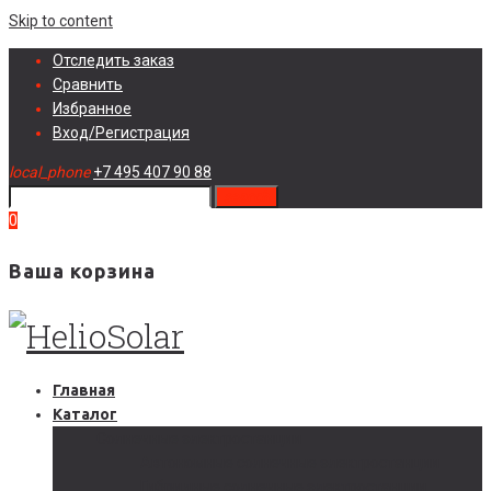
Skip to content
Отследить заказ
Сравнить
Избранное
Вход/Регистрация
local_phone
+7 495 407 90 88
search
0
Ваша корзина
Главная
Каталог
Солнечные электростанции
Автономные солнечные электростанции
Гибридные солнечные электростанции