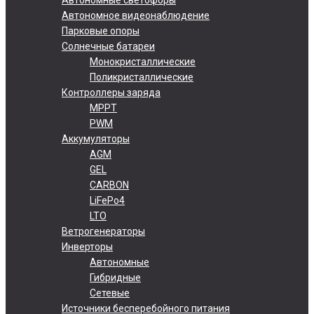
Автономное видеонаблюдение
Парковые опоры
Солнечные батареи
Монокристаллические
Поликристаллические
Контроллеры заряда
MPPT
PWM
Аккумуляторы
AGM
GEL
CARBON
LiFePo4
LTO
Ветрогенераторы
Инверторы
Автономные
Гибридные
Сетевые
Источники бесперебойного питания