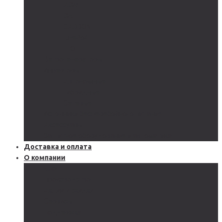
AGM
GEL
CARBON
LiFePo4
LTO
Ветрогенераторы
Инверторы
Автономные
Гибридные
Сетевые
Источники бесперебойного питания
Аксессуары
Защитное оборудование и автоматика
Доставка и оплата
О компании
Блог
Производство
Акции и скидки
Сервисы
Поддержка