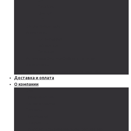
GEL
CARBON
LiFePo4
LTO
Ветрогенераторы
Инверторы
Автономные
Гибридные
Сетевые
Источники бесперебойного питания
Аксессуары
Защитное оборудование и автоматика
Доставка и оплата
О компании
Блог
Производство
Акции и скидки
Сервисы
Поддержка
Документы
Подобрать солнечную электростанцию