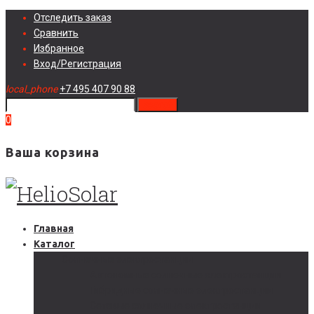
Skip
Отследить заказ
to
Сравнить
content
Избранное
Вход/Регистрация
local_phone
+7 495 407 90 88
search
0
Ваша корзина
Главная
Каталог
Солнечные электростанции
Автономные солнечные электростанции
Гибридные солнечные электростанции
Сетевые солнечные электростанции