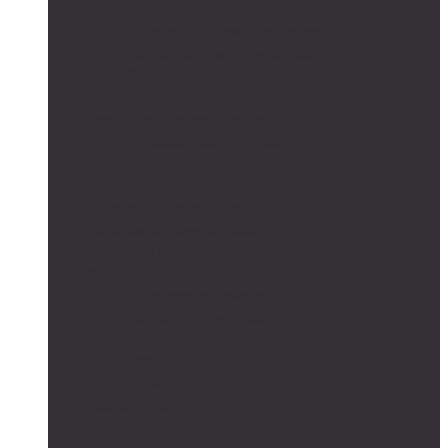
Автономные системы освещения
Автономные уличные фонари
Солнечное боллардовое освещение
Светильники с выносной солнечной панелью
Прожектор с солнечной панелью
Светодиодные светильники
Парковые светильники
Низковольтные светильники
Дорожное освещение
Автономные светофоры
Автономное видеонаблюдение
Парковые опоры
Солнечные батареи
Монокристаллические
Поликристаллические
Контроллеры заряда
MPPT
PWM
Аккумуляторы
AGM