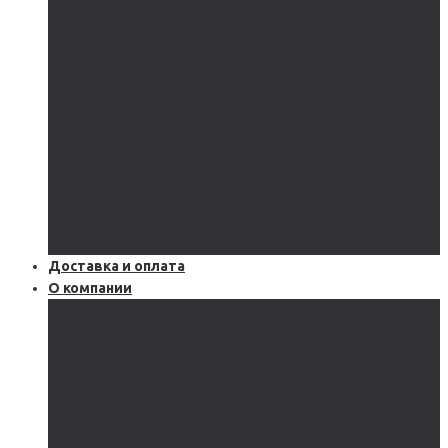
GEL
CARBON
LiFePo4
LTO
Ветрогенераторы
Инверторы
Автономные
Гибридные
Сетевые
Источники бесперебойного питания
Аксессуары
Защитное оборудование и автоматика
Доставка и оплата
О компании
Блог
Производство
Акции и скидки
Сервисы
Поддержка
Документы
Подобрать солнечную электростанцию