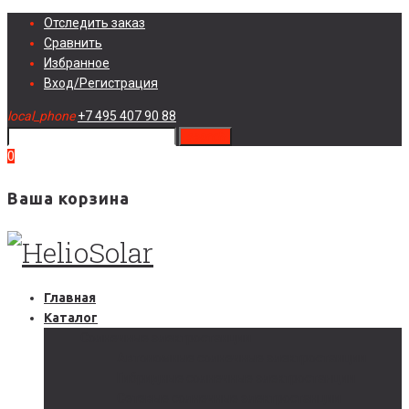
Skip
Отследить заказ
to
Сравнить
content
Избранное
Вход/Регистрация
local_phone
+7 495 407 90 88
search
0
Ваша корзина
Главная
Каталог
Солнечные электростанции
Автономные солнечные электростанции
Гибридные солнечные электростанции
Сетевые солнечные электростанции