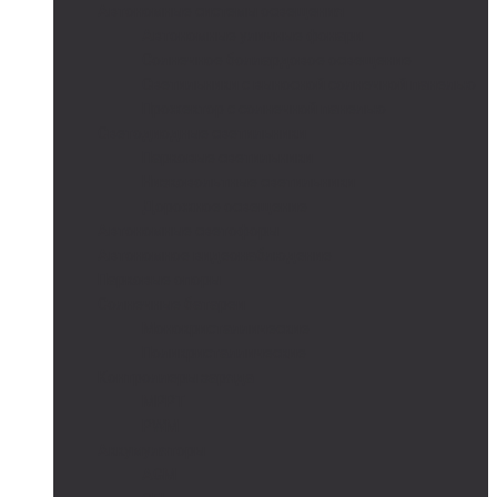
Автономные системы освещения
Автономные уличные фонари
Солнечное боллардовое освещение
Светильники с выносной солнечной панелью
Прожектор с солнечной панелью
Светодиодные светильники
Парковые светильники
Низковольтные светильники
Дорожное освещение
Автономные светофоры
Автономное видеонаблюдение
Парковые опоры
Солнечные батареи
Монокристаллические
Поликристаллические
Контроллеры заряда
MPPT
PWM
Аккумуляторы
AGM