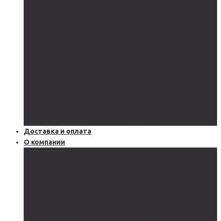
GEL
CARBON
LiFePo4
LTO
Ветрогенераторы
Инверторы
Автономные
Гибридные
Сетевые
Источники бесперебойного питания
Аксессуары
Защитное оборудование и автоматика
Доставка и оплата
О компании
Блог
Производство
Акции и скидки
Сервисы
Поддержка
Документы
Подобрать солнечную электростанцию