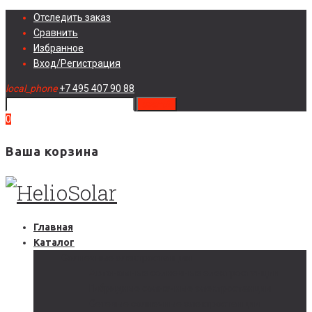
Skip
Отследить заказ
to
Сравнить
content
Избранное
Вход/Регистрация
local_phone
+7 495 407 90 88
search
0
Ваша корзина
Главная
Каталог
Солнечные электростанции
Автономные солнечные электростанции
Гибридные солнечные электростанции
Сетевые солнечные электростанции