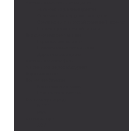
Автономные системы освещения
Автономные уличные фонари
Солнечное боллардовое освещение
Светильники с выносной солнечной панелью
Прожектор с солнечной панелью
Светодиодные светильники
Парковые светильники
Низковольтные светильники
Дорожное освещение
Автономные светофоры
Автономное видеонаблюдение
Парковые опоры
Солнечные батареи
Монокристаллические
Поликристаллические
Контроллеры заряда
MPPT
PWM
Аккумуляторы
AGM