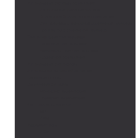
Автономные системы освещения
Автономные уличные фонари
Солнечное боллардовое освещение
Светильники с выносной солнечной панелью
Прожектор с солнечной панелью
Светодиодные светильники
Парковые светильники
Низковольтные светильники
Дорожное освещение
Автономные светофоры
Автономное видеонаблюдение
Парковые опоры
Солнечные батареи
Монокристаллические
Поликристаллические
Контроллеры заряда
MPPT
PWM
Аккумуляторы
AGM