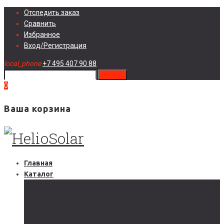
Skip
Отследить заказ
to
Сравнить
content
Избранное
Вход/Регистрация
local_phone
+7 495 407 90 88
search
0
Ваша корзина
Главная
Каталог
Солнечные электростанции
Автономные солнечные электростанции
Гибридные солнечные электростанции
Сетевые солнечные электростанции