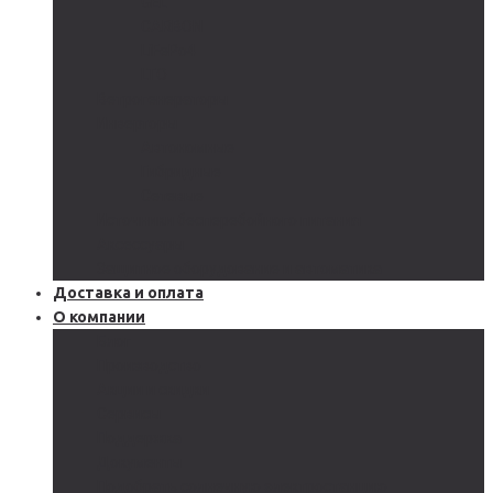
GEL
CARBON
LiFePo4
LTO
Ветрогенераторы
Инверторы
Автономные
Гибридные
Сетевые
Источники бесперебойного питания
Аксессуары
Защитное оборудование и автоматика
Доставка и оплата
О компании
Блог
Производство
Акции и скидки
Сервисы
Поддержка
Документы
Подобрать солнечную электростанцию