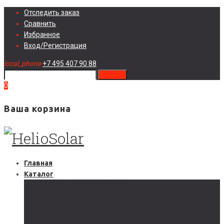
Skip
Отследить заказ
to
Сравнить
content
Избранное
Вход/Регистрация
local_phone
+7 495 407 90 88
search
0
Ваша корзина
Главная
Каталог
Солнечные электростанции
Автономные солнечные электростанции
Гибридные солнечные электростанции
Сетевые солнечные электростанции