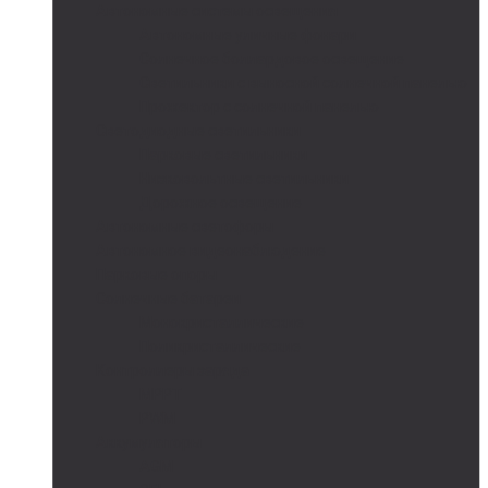
Автономные системы освещения
Автономные уличные фонари
Солнечное боллардовое освещение
Светильники с выносной солнечной панелью
Прожектор с солнечной панелью
Светодиодные светильники
Парковые светильники
Низковольтные светильники
Дорожное освещение
Автономные светофоры
Автономное видеонаблюдение
Парковые опоры
Солнечные батареи
Монокристаллические
Поликристаллические
Контроллеры заряда
MPPT
PWM
Аккумуляторы
AGM