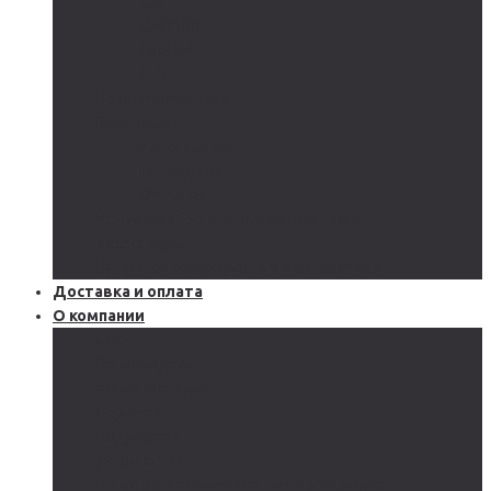
GEL
CARBON
LiFePo4
LTO
Ветрогенераторы
Инверторы
Автономные
Гибридные
Сетевые
Источники бесперебойного питания
Аксессуары
Защитное оборудование и автоматика
Доставка и оплата
О компании
Блог
Производство
Акции и скидки
Сервисы
Поддержка
Документы
Подобрать солнечную электростанцию