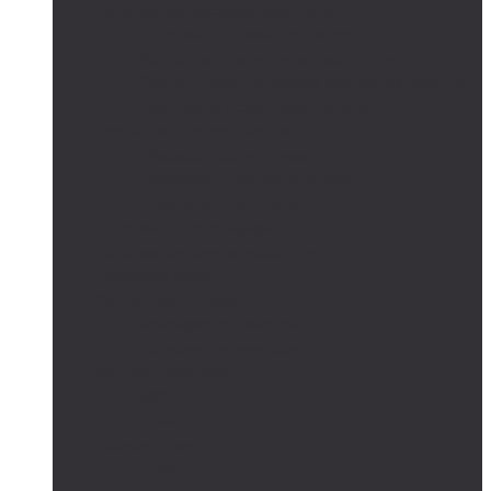
Автономные системы освещения
Автономные уличные фонари
Солнечное боллардовое освещение
Светильники с выносной солнечной панелью
Прожектор с солнечной панелью
Светодиодные светильники
Парковые светильники
Низковольтные светильники
Дорожное освещение
Автономные светофоры
Автономное видеонаблюдение
Парковые опоры
Солнечные батареи
Монокристаллические
Поликристаллические
Контроллеры заряда
MPPT
PWM
Аккумуляторы
AGM