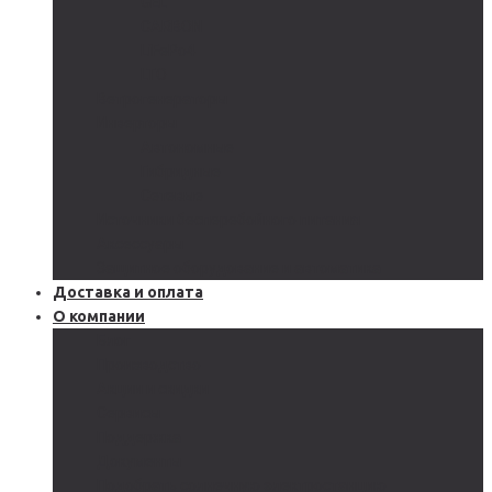
GEL
CARBON
LiFePo4
LTO
Ветрогенераторы
Инверторы
Автономные
Гибридные
Сетевые
Источники бесперебойного питания
Аксессуары
Защитное оборудование и автоматика
Доставка и оплата
О компании
Блог
Производство
Акции и скидки
Сервисы
Поддержка
Документы
Подобрать солнечную электростанцию