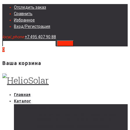
Skip
Отследить заказ
to
Сравнить
content
Избранное
Вход/Регистрация
local_phone
+7 495 407 90 88
search
0
Ваша корзина
Главная
Каталог
Солнечные электростанции
Автономные солнечные электростанции
Гибридные солнечные электростанции
Сетевые солнечные электростанции