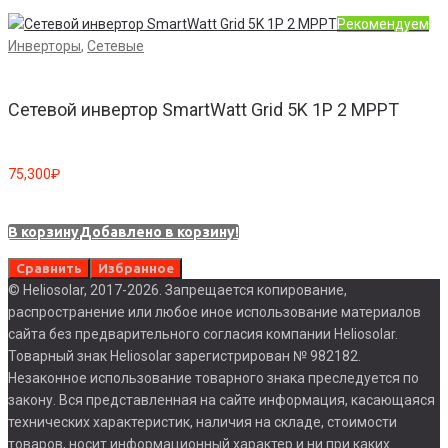
Рекомендуем
Инверторы
,
Сетевые
Сетевой инвертор SmartWatt Grid 5K 1P 2 MPPT
75,300
₽
В корзину
Добавлено в корзину!
Сравнить
Избранное
© Heliosolar, 2017-2026. Запрещается копирование,
распространение или любое иное использование материалов
сайта без предварительного согласия компании Heliosolar.
Товарный знак Heliosolar зарегистрирован № 982182.
Незаконное использование товарного знака преследуется по
закону. Вся представленная на сайте информация, касающаяся
технических характеристик, наличия на складе, стоимости
товаров, носит информационный характер и ни при каких