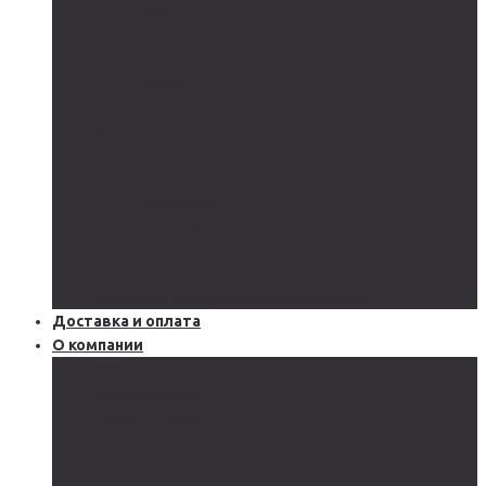
AGM
GEL
CARBON
LiFePo4
LTO
Ветрогенераторы
Инверторы
Автономные
Гибридные
Сетевые
Источники бесперебойного питания
Аксессуары
Защитное оборудование и автоматика
Доставка и оплата
О компании
Блог
Производство
Акции и скидки
Сервисы
Поддержка