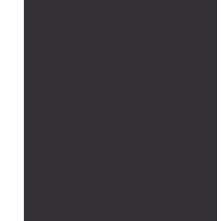
Сетевые солнечные электростанции
Автономные системы освещения
Автономные уличные фонари
Солнечное боллардовое освещение
Светильники с выносной солнечной панелью
Прожектор с солнечной панелью
Светодиодные светильники
Парковые светильники
Низковольтные светильники
Дорожное освещение
Автономные светофоры
Автономное видеонаблюдение
Парковые опоры
Солнечные батареи
Монокристаллические
Поликристаллические
Контроллеры заряда
MPPT
PWM
Аккумуляторы