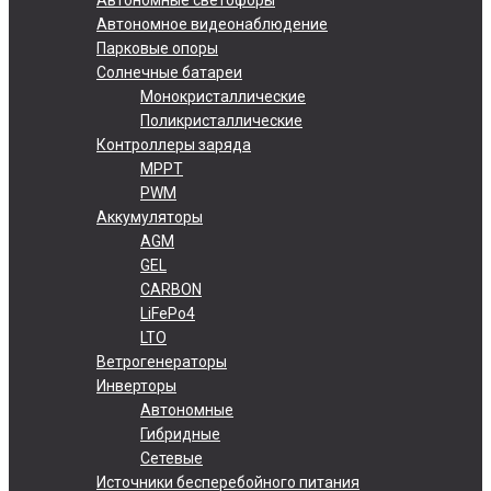
Автономное видеонаблюдение
Парковые опоры
Солнечные батареи
Монокристаллические
Поликристаллические
Контроллеры заряда
MPPT
PWM
Аккумуляторы
AGM
GEL
CARBON
LiFePo4
LTO
Ветрогенераторы
Инверторы
Автономные
Гибридные
Сетевые
Источники бесперебойного питания