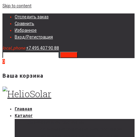
Skip to content
Отследить заказ
Сравнить
Избранное
Вход/Регистрация
local_phone
+7 495 407 90 88
search
0
Ваша корзина
Главная
Каталог
Солнечные электростанции
Автономные солнечные электростанции
Гибридные солнечные электростанции