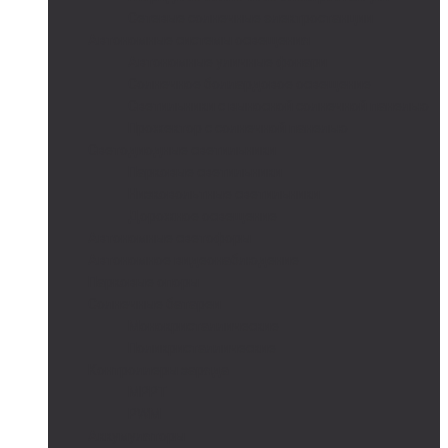
Сетевые солнечные электростанции
Автономные системы освещения
Автономные уличные фонари
Солнечное боллардовое освещение
Светильники с выносной солнечной панелью
Прожектор с солнечной панелью
Светодиодные светильники
Парковые светильники
Низковольтные светильники
Дорожное освещение
Автономные светофоры
Автономное видеонаблюдение
Парковые опоры
Солнечные батареи
Монокристаллические
Поликристаллические
Контроллеры заряда
MPPT
PWM
Аккумуляторы