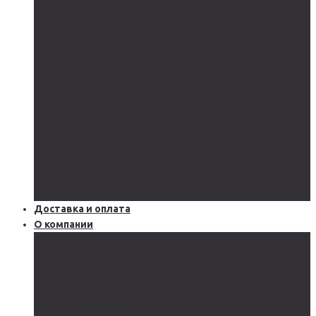
AGM
GEL
CARBON
LiFePo4
LTO
Ветрогенераторы
Инверторы
Автономные
Гибридные
Сетевые
Источники бесперебойного питания
Аксессуары
Защитное оборудование и автоматика
Доставка и оплата
О компании
Блог
Производство
Акции и скидки
Сервисы
Поддержка