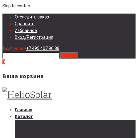
Skip to content
Отследить заказ
Сравнить
Избранное
Вход/Регистрация
local_phone
+7 495 407 90 88
search
0
Ваша корзина
Главная
Каталог
Солнечные электростанции
Автономные солнечные электростанции
Гибридные солнечные электростанции