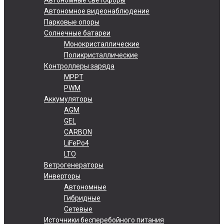
Автономное видеонаблюдение
Парковые опоры
Солнечные батареи
Монокристаллические
Поликристаллические
Контроллеры заряда
MPPT
PWM
Аккумуляторы
AGM
GEL
CARBON
LiFePo4
LTO
Ветрогенераторы
Инверторы
Автономные
Гибридные
Сетевые
Источники бесперебойного питания