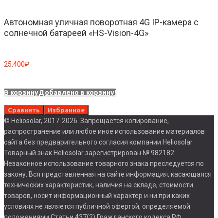
Автономная уличная поворотная 4G IP-камера с
солнечной батареей «HS-Vision-4G»
25,400
₽
В корзину
Добавлено в корзину!
Сравнить
Избранное
© Heliosolar, 2017-2026. Запрещается копирование,
распространение или любое иное использование материалов
сайта без предварительного согласия компании Heliosolar.
Товарный знак Heliosolar зарегистрирован № 982182.
Незаконное использование товарного знака преследуется по
закону. Вся представленная на сайте информация, касающаяся
технических характеристик, наличия на складе, стоимости
товаров, носит информационный характер и ни при каких
условиях не является публичной офертой, определяемой
положениями Статьи 437(2) Гражданского кодекса РФ.