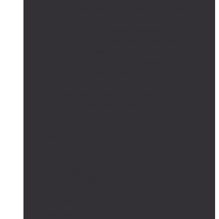
Сетевые солнечные электростанции
Автономные системы освещения
Автономные уличные фонари
Солнечное боллардовое освещение
Светильники с выносной солнечной панелью
Прожектор с солнечной панелью
Светодиодные светильники
Парковые светильники
Низковольтные светильники
Дорожное освещение
Автономные светофоры
Автономное видеонаблюдение
Парковые опоры
Солнечные батареи
Монокристаллические
Поликристаллические
Контроллеры заряда
MPPT
PWM
Аккумуляторы