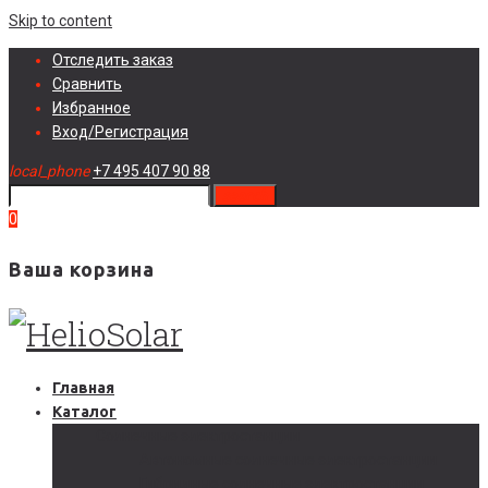
Skip to content
Отследить заказ
Сравнить
Избранное
Вход/Регистрация
local_phone
+7 495 407 90 88
search
0
Ваша корзина
Главная
Каталог
Солнечные электростанции
Автономные солнечные электростанции
Гибридные солнечные электростанции