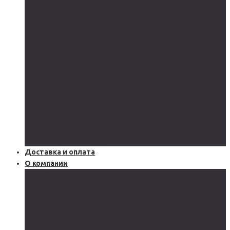
AGM
GEL
CARBON
LiFePo4
LTO
Ветрогенераторы
Инверторы
Автономные
Гибридные
Сетевые
Источники бесперебойного питания
Аксессуары
Защитное оборудование и автоматика
Доставка и оплата
О компании
Блог
Производство
Акции и скидки
Сервисы
Поддержка