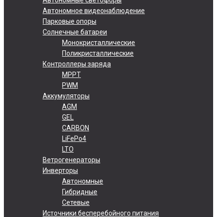
Автономное видеонаблюдение
Парковые опоры
Солнечные батареи
Монокристаллические
Поликристаллические
Контроллеры заряда
MPPT
PWM
Аккумуляторы
AGM
GEL
CARBON
LiFePo4
LTO
Ветрогенераторы
Инверторы
Автономные
Гибридные
Сетевые
Источники бесперебойного питания