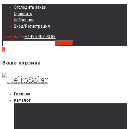
Skip
Отследить заказ
to
Сравнить
content
Избранное
Вход/Регистрация
local_phone
+7 495 407 90 88
search
0
Ваша корзина
Главная
Каталог
Солнечные электростанции
Автономные солнечные электростанции
Гибридные солнечные электростанции
Сетевые солнечные электростанции