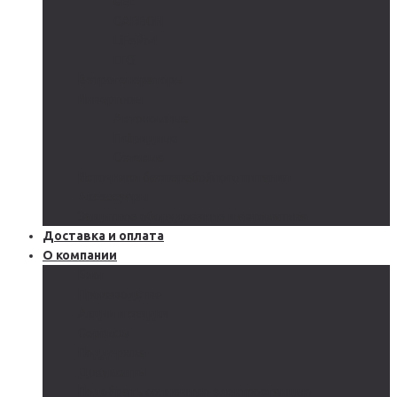
GEL
CARBON
LiFePo4
LTO
Ветрогенераторы
Инверторы
Автономные
Гибридные
Сетевые
Источники бесперебойного питания
Аксессуары
Защитное оборудование и автоматика
Доставка и оплата
О компании
Блог
Производство
Акции и скидки
Сервисы
Поддержка
Документы
Подобрать солнечную электростанцию