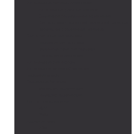
Автономные системы освещения
Автономные уличные фонари
Солнечное боллардовое освещение
Светильники с выносной солнечной панелью
Прожектор с солнечной панелью
Светодиодные светильники
Парковые светильники
Низковольтные светильники
Дорожное освещение
Автономные светофоры
Автономное видеонаблюдение
Парковые опоры
Солнечные батареи
Монокристаллические
Поликристаллические
Контроллеры заряда
MPPT
PWM
Аккумуляторы
AGM