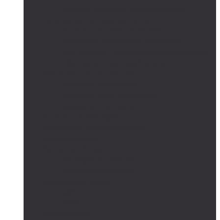
Сетевые солнечные электростанции
Автономные системы освещения
Автономные уличные фонари
Солнечное боллардовое освещение
Светильники с выносной солнечной панелью
Прожектор с солнечной панелью
Светодиодные светильники
Парковые светильники
Низковольтные светильники
Дорожное освещение
Автономные светофоры
Автономное видеонаблюдение
Парковые опоры
Солнечные батареи
Монокристаллические
Поликристаллические
Контроллеры заряда
MPPT
PWM
Аккумуляторы