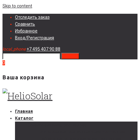
Skip to content
Отследить заказ
Сравнить
Избранное
Вход/Регистрация
local_phone
+7 495 407 90 88
search
0
Ваша корзина
Главная
Каталог
Солнечные электростанции
Автономные солнечные электростанции
Гибридные солнечные электростанции