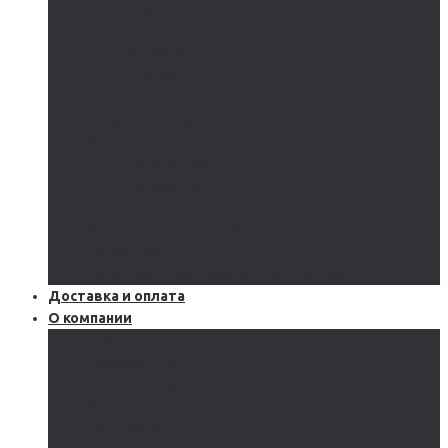
AGM
GEL
CARBON
LiFePo4
LTO
Ветрогенераторы
Инверторы
Автономные
Гибридные
Сетевые
Источники бесперебойного питания
Аксессуары
Защитное оборудование и автоматика
Доставка и оплата
О компании
Блог
Производство
Акции и скидки
Сервисы
Поддержка