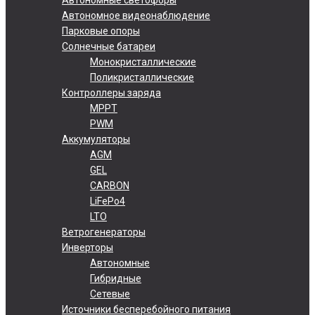
Автономное видеонаблюдение
Парковые опоры
Солнечные батареи
Монокристаллические
Поликристаллические
Контроллеры заряда
MPPT
PWM
Аккумуляторы
AGM
GEL
CARBON
LiFePo4
LTO
Ветрогенераторы
Инверторы
Автономные
Гибридные
Сетевые
Источники бесперебойного питания