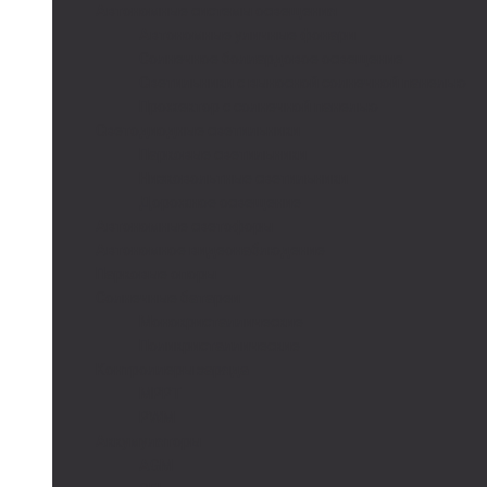
Автономные системы освещения
Автономные уличные фонари
Солнечное боллардовое освещение
Светильники с выносной солнечной панелью
Прожектор с солнечной панелью
Светодиодные светильники
Парковые светильники
Низковольтные светильники
Дорожное освещение
Автономные светофоры
Автономное видеонаблюдение
Парковые опоры
Солнечные батареи
Монокристаллические
Поликристаллические
Контроллеры заряда
MPPT
PWM
Аккумуляторы
AGM