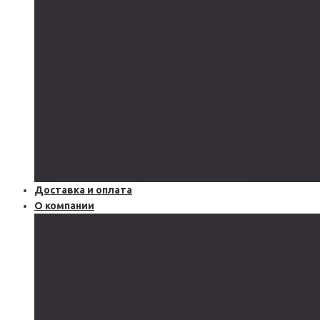
GEL
CARBON
LiFePo4
LTO
Ветрогенераторы
Инверторы
Автономные
Гибридные
Сетевые
Источники бесперебойного питания
Аксессуары
Защитное оборудование и автоматика
Доставка и оплата
О компании
Блог
Производство
Акции и скидки
Сервисы
Поддержка
Документы
Подобрать солнечную электростанцию