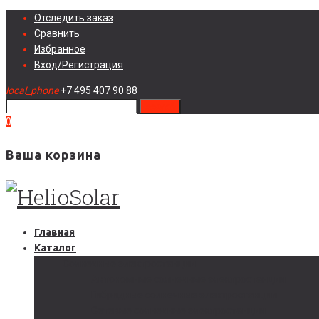
Skip
Отследить заказ
to
Сравнить
content
Избранное
Вход/Регистрация
local_phone
+7 495 407 90 88
search
0
Ваша корзина
Главная
Каталог
Солнечные электростанции
Автономные солнечные электростанции
Гибридные солнечные электростанции
Сетевые солнечные электростанции