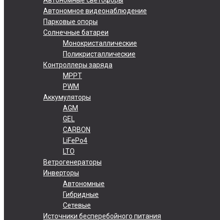
Автономное видеонаблюдение
Парковые опоры
Солнечные батареи
Монокристаллические
Поликристаллические
Контроллеры заряда
MPPT
PWM
Аккумуляторы
AGM
GEL
CARBON
LiFePo4
LTO
Ветрогенераторы
Инверторы
Автономные
Гибридные
Сетевые
Источники бесперебойного питания