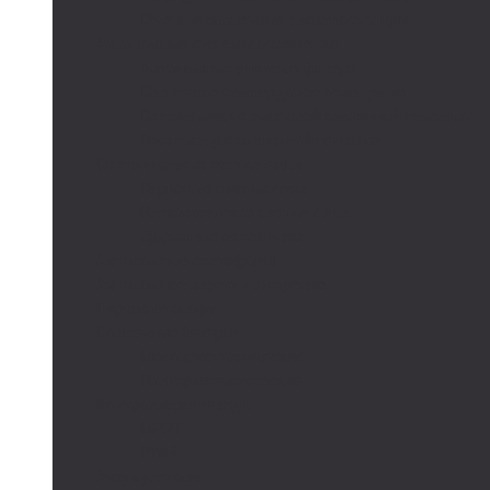
Сетевые солнечные электростанции
Автономные системы освещения
Автономные уличные фонари
Солнечное боллардовое освещение
Светильники с выносной солнечной панелью
Прожектор с солнечной панелью
Светодиодные светильники
Парковые светильники
Низковольтные светильники
Дорожное освещение
Автономные светофоры
Автономное видеонаблюдение
Парковые опоры
Солнечные батареи
Монокристаллические
Поликристаллические
Контроллеры заряда
MPPT
PWM
Аккумуляторы