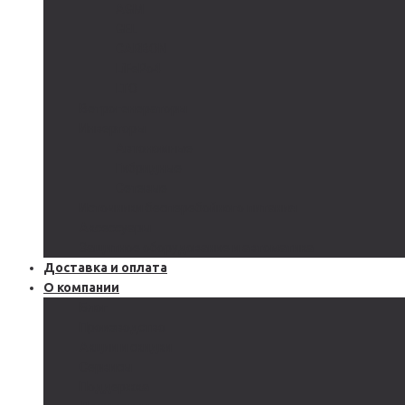
AGM
GEL
CARBON
LiFePo4
LTO
Ветрогенераторы
Инверторы
Автономные
Гибридные
Сетевые
Источники бесперебойного питания
Аксессуары
Защитное оборудование и автоматика
Доставка и оплата
О компании
Блог
Производство
Акции и скидки
Сервисы
Поддержка