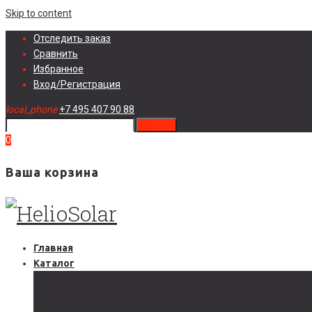
Skip to content
Отследить заказ
Сравнить
Избранное
Вход/Регистрация
local_phone
+7 495 407 90 88
search
0
Ваша корзина
Главная
Каталог
Солнечные электростанции
Автономные солнечные электростанции
Гибридные солнечные электростанции