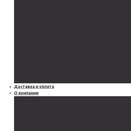
AGM
GEL
CARBON
LiFePo4
LTO
Ветрогенераторы
Инверторы
Автономные
Гибридные
Сетевые
Источники бесперебойного питания
Аксессуары
Защитное оборудование и автоматика
Доставка и оплата
О компании
Блог
Производство
Акции и скидки
Сервисы
Поддержка