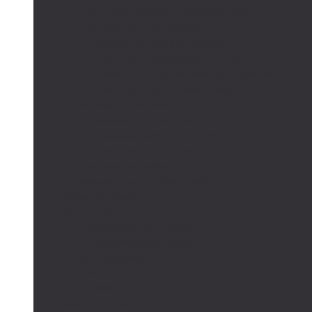
Сетевые солнечные электростанции
Автономные системы освещения
Автономные уличные фонари
Солнечное боллардовое освещение
Светильники с выносной солнечной панелью
Прожектор с солнечной панелью
Светодиодные светильники
Парковые светильники
Низковольтные светильники
Дорожное освещение
Автономные светофоры
Автономное видеонаблюдение
Парковые опоры
Солнечные батареи
Монокристаллические
Поликристаллические
Контроллеры заряда
MPPT
PWM
Аккумуляторы