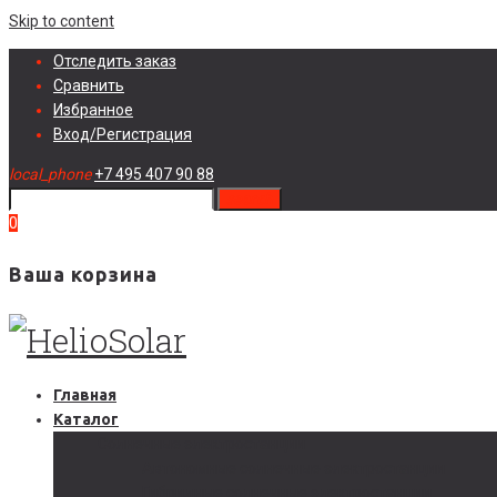
Skip to content
Отследить заказ
Сравнить
Избранное
Вход/Регистрация
local_phone
+7 495 407 90 88
search
0
Ваша корзина
Главная
Каталог
Солнечные электростанции
Автономные солнечные электростанции
Гибридные солнечные электростанции