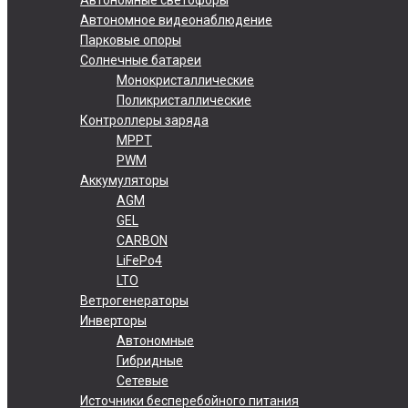
Автономное видеонаблюдение
Парковые опоры
Солнечные батареи
Монокристаллические
Поликристаллические
Контроллеры заряда
MPPT
PWM
Аккумуляторы
AGM
GEL
CARBON
LiFePo4
LTO
Ветрогенераторы
Инверторы
Автономные
Гибридные
Сетевые
Источники бесперебойного питания