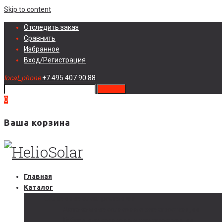
Skip to content
Отследить заказ
Сравнить
Избранное
Вход/Регистрация
local_phone
+7 495 407 90 88
search
0
Ваша корзина
Главная
Каталог
Солнечные электростанции
Автономные солнечные электростанции
Гибридные солнечные электростанции