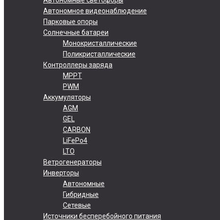
Автономное видеонаблюдение
Парковые опоры
Солнечные батареи
Монокристаллические
Поликристаллические
Контроллеры заряда
MPPT
PWM
Аккумуляторы
AGM
GEL
CARBON
LiFePo4
LTO
Ветрогенераторы
Инверторы
Автономные
Гибридные
Сетевые
Источники бесперебойного питания