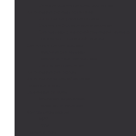
Сетевые солнечные электростанции
Автономные системы освещения
Автономные уличные фонари
Солнечное боллардовое освещение
Светильники с выносной солнечной панелью
Прожектор с солнечной панелью
Светодиодные светильники
Парковые светильники
Низковольтные светильники
Дорожное освещение
Автономные светофоры
Автономное видеонаблюдение
Парковые опоры
Солнечные батареи
Монокристаллические
Поликристаллические
Контроллеры заряда
MPPT
PWM
Аккумуляторы