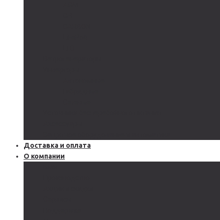
AGM
GEL
CARBON
LiFePo4
LTO
Ветрогенераторы
Инверторы
Автономные
Гибридные
Сетевые
Источники бесперебойного питания
Аксессуары
Защитное оборудование и автоматика
Доставка и оплата
О компании
Блог
Производство
Акции и скидки
Сервисы
Поддержка