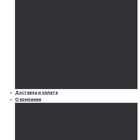
AGM
GEL
CARBON
LiFePo4
LTO
Ветрогенераторы
Инверторы
Автономные
Гибридные
Сетевые
Источники бесперебойного питания
Аксессуары
Защитное оборудование и автоматика
Доставка и оплата
О компании
Блог
Производство
Акции и скидки
Сервисы
Поддержка