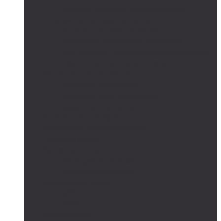
Сетевые солнечные электростанции
Автономные системы освещения
Автономные уличные фонари
Солнечное боллардовое освещение
Светильники с выносной солнечной панелью
Прожектор с солнечной панелью
Светодиодные светильники
Парковые светильники
Низковольтные светильники
Дорожное освещение
Автономные светофоры
Автономное видеонаблюдение
Парковые опоры
Солнечные батареи
Монокристаллические
Поликристаллические
Контроллеры заряда
MPPT
PWM
Аккумуляторы