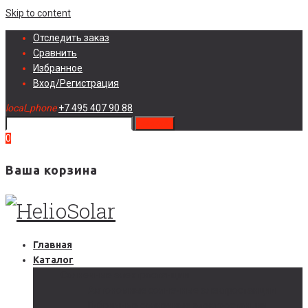
Skip to content
Отследить заказ
Сравнить
Избранное
Вход/Регистрация
local_phone
+7 495 407 90 88
search
0
Ваша корзина
Главная
Каталог
Солнечные электростанции
Автономные солнечные электростанции
Гибридные солнечные электростанции