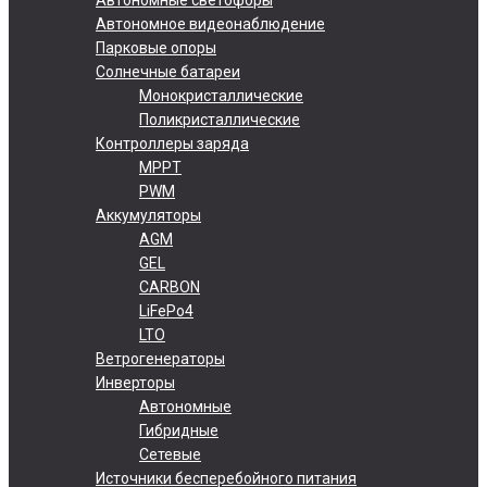
Автономное видеонаблюдение
Парковые опоры
Солнечные батареи
Монокристаллические
Поликристаллические
Контроллеры заряда
MPPT
PWM
Аккумуляторы
AGM
GEL
CARBON
LiFePo4
LTO
Ветрогенераторы
Инверторы
Автономные
Гибридные
Сетевые
Источники бесперебойного питания