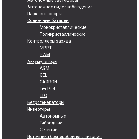
Автономное видеонаблюдение
Парковые опоры
Солнечные батареи
Монокристаллические
Поликристаллические
Контроллеры заряда
MPPT
PWM
Аккумуляторы
AGM
GEL
CARBON
LiFePo4
LTO
Ветрогенераторы
Инверторы
Автономные
Гибридные
Сетевые
Источники бесперебойного питания