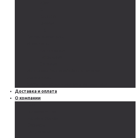
AGM
GEL
CARBON
LiFePo4
LTO
Ветрогенераторы
Инверторы
Автономные
Гибридные
Сетевые
Источники бесперебойного питания
Аксессуары
Защитное оборудование и автоматика
Доставка и оплата
О компании
Блог
Производство
Акции и скидки
Сервисы
Поддержка