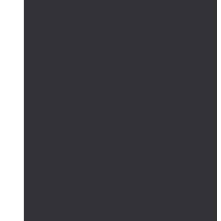
Сетевые солнечные электростанции
Автономные системы освещения
Автономные уличные фонари
Солнечное боллардовое освещение
Светильники с выносной солнечной панелью
Прожектор с солнечной панелью
Светодиодные светильники
Парковые светильники
Низковольтные светильники
Дорожное освещение
Автономные светофоры
Автономное видеонаблюдение
Парковые опоры
Солнечные батареи
Монокристаллические
Поликристаллические
Контроллеры заряда
MPPT
PWM
Аккумуляторы