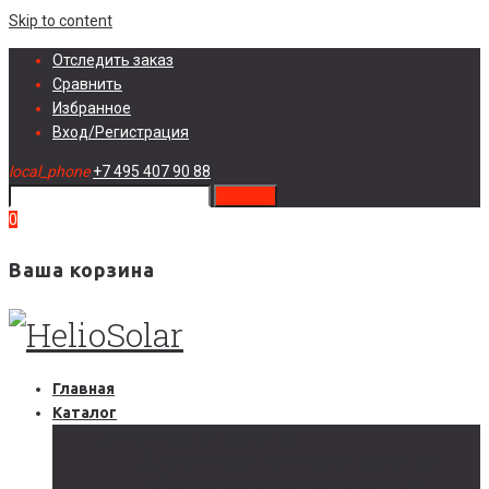
Skip to content
Отследить заказ
Сравнить
Избранное
Вход/Регистрация
local_phone
+7 495 407 90 88
search
0
Ваша корзина
Главная
Каталог
Солнечные электростанции
Автономные солнечные электростанции
Гибридные солнечные электростанции