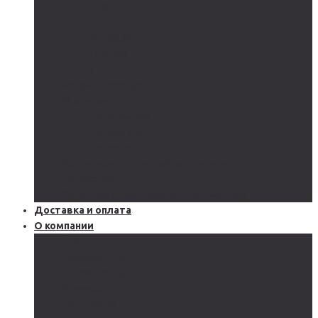
AGM
GEL
CARBON
LiFePo4
LTO
Ветрогенераторы
Инверторы
Автономные
Гибридные
Сетевые
Источники бесперебойного питания
Аксессуары
Защитное оборудование и автоматика
Доставка и оплата
О компании
Блог
Производство
Акции и скидки
Сервисы
Поддержка