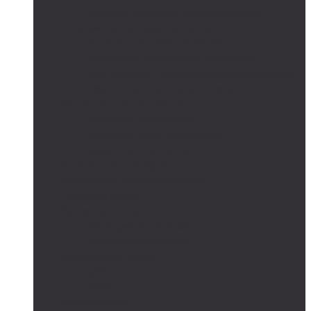
Сетевые солнечные электростанции
Автономные системы освещения
Автономные уличные фонари
Солнечное боллардовое освещение
Светильники с выносной солнечной панелью
Прожектор с солнечной панелью
Светодиодные светильники
Парковые светильники
Низковольтные светильники
Дорожное освещение
Автономные светофоры
Автономное видеонаблюдение
Парковые опоры
Солнечные батареи
Монокристаллические
Поликристаллические
Контроллеры заряда
MPPT
PWM
Аккумуляторы