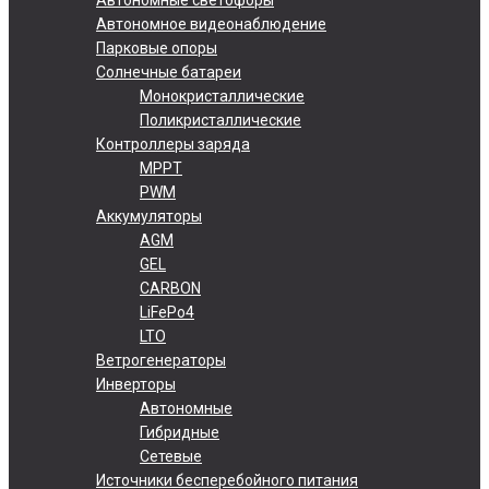
Автономное видеонаблюдение
Парковые опоры
Солнечные батареи
Монокристаллические
Поликристаллические
Контроллеры заряда
MPPT
PWM
Аккумуляторы
AGM
GEL
CARBON
LiFePo4
LTO
Ветрогенераторы
Инверторы
Автономные
Гибридные
Сетевые
Источники бесперебойного питания