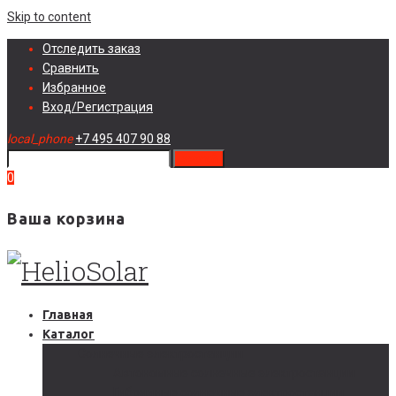
Skip to content
Отследить заказ
Сравнить
Избранное
Вход/Регистрация
local_phone
+7 495 407 90 88
search
0
Ваша корзина
Главная
Каталог
Солнечные электростанции
Автономные солнечные электростанции
Гибридные солнечные электростанции