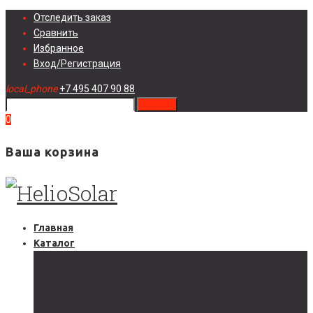
Skip
Отследить заказ
to
Сравнить
content
Избранное
Вход/Регистрация
local_phone
+7 495 407 90 88
search
0
Ваша корзина
Главная
Каталог
Солнечные электростанции
Автономные солнечные электростанции
Гибридные солнечные электростанции
Сетевые солнечные электростанции