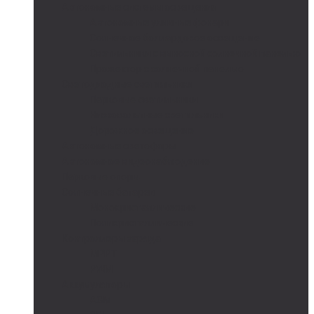
Автономные системы освещения
Автономные уличные фонари
Солнечное боллардовое освещение
Светильники с выносной солнечной панелью
Прожектор с солнечной панелью
Светодиодные светильники
Парковые светильники
Низковольтные светильники
Дорожное освещение
Автономные светофоры
Автономное видеонаблюдение
Парковые опоры
Солнечные батареи
Монокристаллические
Поликристаллические
Контроллеры заряда
MPPT
PWM
Аккумуляторы
AGM