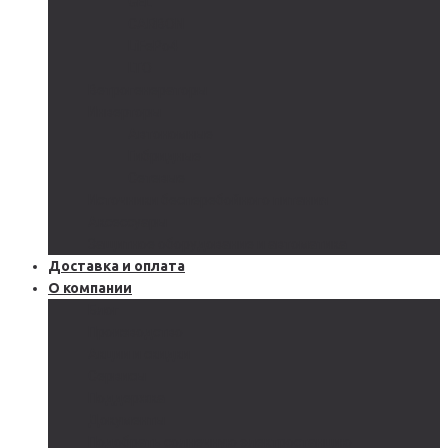
GEL
CARBON
LiFePo4
LTO
Ветрогенераторы
Инверторы
Автономные
Гибридные
Сетевые
Источники бесперебойного питания
Аксессуары
Защитное оборудование и автоматика
Доставка и оплата
О компании
Блог
Производство
Акции и скидки
Сервисы
Поддержка
Документы
Подобрать солнечную электростанцию